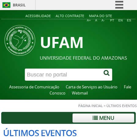
BRASIL
Simplifique!
ACESSIBILIDADE
ALTO CONTRASTE
MAPA DO SITE
A+
A
A-
PT
EN
ES
Comunica BR
UFAM
Participe
Acesso à informação
Legislação
UNIVERSIDADE FEDERAL DO AMAZONAS
Canais
Assessoria de Comunicação
Carta de Serviços ao Usuário
Fale
Conosco
Webmail
PÁGINA INICIAL
>
ÚLTIMOS EVENTOS
MENU
ÚLTIMOS EVENTOS