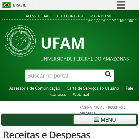
BRASIL
Simplifique!
ACESSIBILIDADE
ALTO CONTRASTE
MAPA DO SITE
A+
A
A-
PT
EN
ES
Comunica BR
UFAM
Participe
Acesso à informação
Legislação
UNIVERSIDADE FEDERAL DO AMAZONAS
Canais
Assessoria de Comunicação
Carta de Serviços ao Usuário
Fale
Conosco
Webmail
PÁGINA INICIAL
>
RECEITAS E
DESPESAS
MENU
Receitas e Despesas