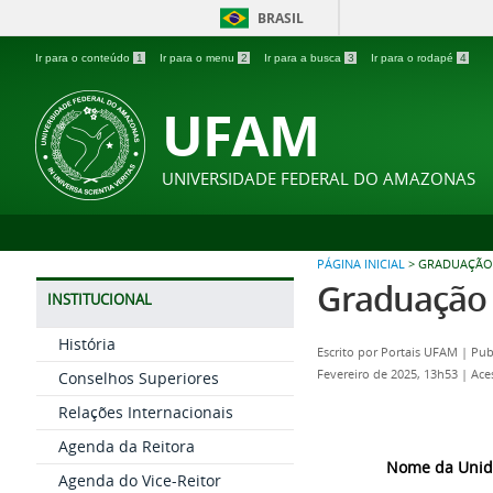
BRASIL
Ir para o conteúdo
1
Ir para o menu
2
Ir para a busca
3
Ir para o rodapé
4
UFAM
UNIVERSIDADE FEDERAL DO AMAZONAS
PÁGINA INICIAL
>
GRADUAÇÃO
Graduação
INSTITUCIONAL
História
Escrito por
Portais UFAM
|
Pub
Fevereiro de 2025, 13h53
|
Ace
Conselhos Superiores
Relações Internacionais
Agenda da Reitora
Nome da Unid
Agenda do Vice-Reitor