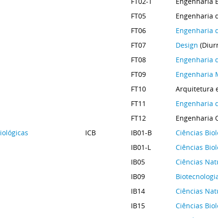
FT02-T
Engenharia E
FT05
Engenharia 
FT06
Engenharia 
FT07
Design
(Diur
FT08
Engenharia d
FT09
Engenharia 
FT10
Arquitetura 
FT11
Engenharia d
FT12
Engenharia Q
iológicas
ICB
IB01-B
Ciências Bio
IB01-L
Ciências Biol
IB05
Ciências Nat
IB09
Biotecnologi
IB14
Ciências Nat
IB15
Ciências Biol