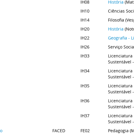
IH08
História
(Mat
IH10
Ciências Soc
IH14
Filosofia (Ve
IH20
História
(Not
IH22
Geografia - L
IH26
Serviço Socia
IH33
Licenciatura
Sustentável 
IH34
Licenciatura
Sustentável 
IH35
Licenciatura
Sustentável 
IH36
Licenciatura
Sustentável
IH37
Licenciatura
Sustentável 
ão
FACED
FE02
Pedagogia (M