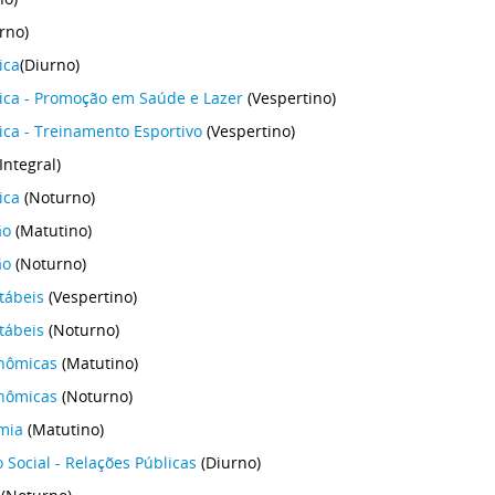
rno)
ica
(Diurno)
ica - Promoção em Saúde e Lazer
(Vespertino)
ica - Treinamento Esportivo
(Vespertino)
Integral)
sica
(Noturno)
ão
(Matutino)
ão
(Noturno)
tábeis
(Vespertino)
tábeis
(Noturno)
onômicas
(Matutino)
onômicas
(Noturno)
mia
(Matutino)
Social - Relações Públicas
(Diurno)