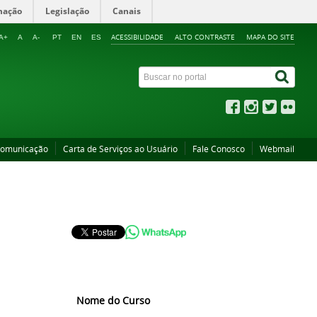
mação
Legislação
Canais
ACESSIBILIDADE
ALTO CONTRASTE
MAPA DO SITE
A+
A
A-
PT
EN
ES
Comunicação
Carta de Serviços ao Usuário
Fale Conosco
Webmail
Nome do Curso