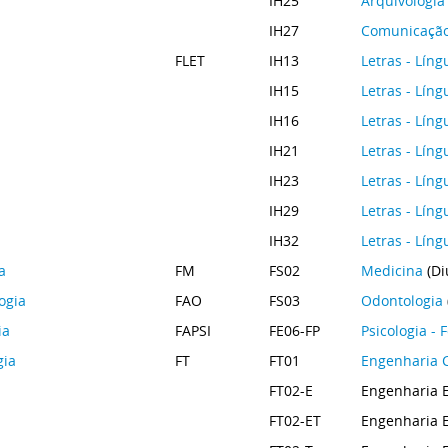
IH25
Arquivologia
IH27
Comunicação 
FLET
IH13
Letras - Líng
IH15
Letras - Líng
IH16
Letras - Líng
IH21
Letras - Lín
IH23
Letras - Líng
IH29
Letras - Líng
IH32
Letras - Líng
a
FM
FS02
Medicina
(Di
ogia
FAO
FS03
Odontologia
ia
FAPSI
FE06-FP
Psicologia -
gia
FT
FT01
Engenharia C
FT02-E
Engenharia El
FT02-ET
Engenharia El