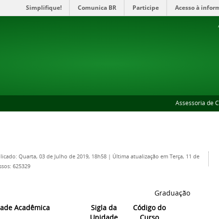
Simplifique!
Comunica BR
Participe
Acesso à infor
Assessoria de 
licado: Quarta, 03 de Julho de 2019, 18h58
|
Última atualização em Terça, 11 de
ssos: 625329
Graduação
ade Acadêmica
Sigla da
Código do
Unidade
Curso