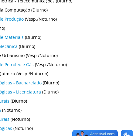
létrica - Telecomunicações (Diurno)
da Computação (Diurno)
de Produção
(Vesp./Noturno)
no)
e Materiais
(Diurno)
Mecânica
(Diurno)
e Urbanismo (Vesp./Noturno)
e Petróleo e Gás
(Vesp./Noturno)
uímica (Vesp./Noturno)
lógicas - Bacharelado
(Diurno)
ógicas - Licenciatura
(Diurno)
urais
(Diurno)
a
(Noturno)
urais
(Noturno)
ógicas
(Noturno)