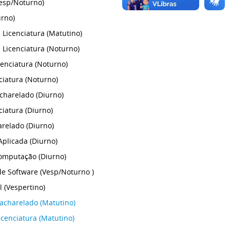
esp/Noturno)
urno)
 Licenciatura (Matutino)
 Licenciatura (Noturno)
cenciatura (Noturno)
nciatura (Noturno)
charelado (Diurno)
nciatura (Diurno)
arelado (Diurno)
plicada (Diurno)
omputação (Diurno)
e Software (Vesp/Noturno )
l (Vespertino)
Bacharelado (Matutino)
icenciatura (Matutino)