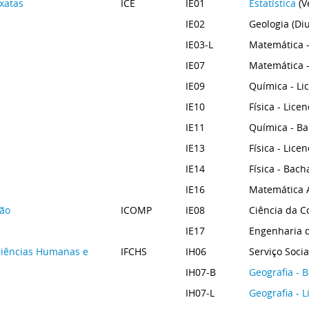
Exatas
ICE
IE01
Estatística
(V
IE02
Geologia (Di
IE03-L
Matemática -
IE07
Matemática -
IE09
Química - Li
IE10
Física - Lice
IE11
Química - Ba
IE13
Física - Lice
IE14
Física - Bach
IE16
Matemática A
ção
ICOMP
IE08
Ciência da C
IE17
Engenharia d
, Ciências Humanas e
IFCHS
IH06
Serviço Socia
IH07-B
Geografia - 
IH07-L
Geografia - L