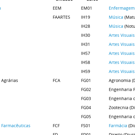
m
EEM
EM01
Enfermagem
FAARTES
IH19
Música
(Matu
IH28
Música
(Notu
IH30
Artes Visuais
IH31
Artes Visuais
IH57
Artes Visuais
IH58
Artes Visuais
IH59
Artes Visuais
 Agrárias
FCA
FG01
Agronomia (
FG02
Engenharia F
FG03
Engenharia d
FG04
Zootecnia (D
FG05
Engenharia d
s Farmacêuticas
FCF
FS01
Farmácia
(Di
FD
FD01
Direito (Diur