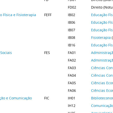
FD02
Direito (Notu
Física e Fisioterapia
FEFF
IB02
Educação Fís
IB06
Educação Fís
IB07
Educação Fís
IB08
Fisioterapia
(
IB16
Educação Fí
Sociais
FES
FA01
Administraç
FA02
Administraç
FA03
Ciências Con
FA04
Ciências Con
FA05
Ciências Ec
FA06
Ciências Ec
ção e Comunicação
FIC
IH01
Bibliotecono
IH12
Comunicação 