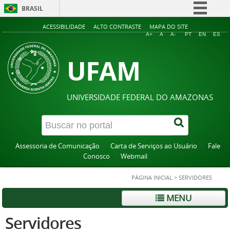
BRASIL
Simplifique!
ACESSIBILIDADE
ALTO CONTRASTE
MAPA DO SITE
A+
A
A-
PT
EN
ES
Comunica BR
UFAM
Participe
Acesso à informação
Legislação
UNIVERSIDADE FEDERAL DO AMAZONAS
Canais
Assessoria de Comunicação
Carta de Serviços ao Usuário
Fale
Conosco
Webmail
PÁGINA INICIAL
>
SERVIDORES
MENU
Servidores