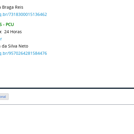
a Braga Reis
npq.br/7318300015136462
 - PCU
:
24 Horas
r
 da Silva Neto
npq.br/9570264281584476
onal