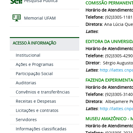
Pesquisa Pública
COMISSÃO PERMANENT
Horário de Atendiment
Telefone:
(92)3305-1181
Memorial UFAM
Diretora:
Ana Lúcia Que
Lattes
:
EDITORA DA UNIVERSID
ACESSO À INFORMAÇÃO
Horário de Atendimento
Institucional
Telefone:
(92)3305-4290
Diretor:
Sérgio Augusto
Ações e Programas
Lattes
:
http://lattes.c
Participação Social
FAZENDA EXPERIMENTAL
Auditorias
Horário de Atendimento
Convênios e transferências
Telefone:
(92)3305-3140
Receitas e Despesas
Diretora:
Albejamere Pe
Lattes
:
http://lattes.c
Licitações e contratos
MUSEU AMAZÔNICO - 
Servidores
Horário de Atendimento
Informações classificadas
Telefone:
(92)3305-2021