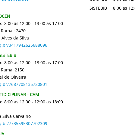
SISTEBIB
8:00 as 12:
IOCEN
:
8:00 as 12:00 - 13:00 as 17:00
 Ramal: 2470
 Alves da Silva
npq.br/3417942625688096
SISTEBIB
:
8:00 as 12:00 - 13:00 as 17:00
1 Ramal 2150
l de Oliveira
npq.br/7687708135720801
IDICIPLINAR - CAM
:
8:00 as 12:00 - 12:00 as 18:00
0
 Silva Carvalho
npq.br/7735595307702309
UA