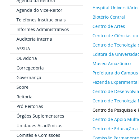
Agenda da Reitora
Hospital Universitário
Agenda do Vice-Reitor
Biotério Central
Telefones Institucionais
Centro de Artes
Informes Administrativos
Centro de Ciências d
Auditoria Interna
Centro de Tecnologia
ASSUA
Editora da Universida
Ouvidoria
Museu Amazônico
Corregedoria
Prefeitura do Campus
Governança
Fazenda Experimental
Sobre
Centro de Desenvolvi
Reitoria
Centro de Tecnologia 
Pró-Reitorias
Centro de Pesquisa e
Órgãos Suplementares
Centro de Apoio Multid
Unidades Acadêmicas
Centro de Educação a 
Comitês e Comissões
Comissão Permanente