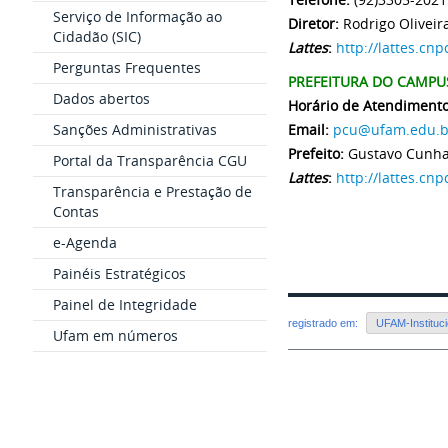
Serviço de Informação ao
Diretor:
Rodrigo Oliveir
Cidadão (SIC)
Lattes
:
http://lattes.c
Perguntas Frequentes
PREFEITURA DO CAMPUS
Dados abertos
Horário de Atendimento
Sanções Administrativas
Email:
pcu@ufam.edu.b
Prefeito:
Gustavo Cunha
Portal da Transparência CGU
Lattes
:
http://lattes.c
Transparência e Prestação de
Contas
e-Agenda
Painéis Estratégicos
Painel de Integridade
registrado em:
UFAM-Instituci
Ufam em números