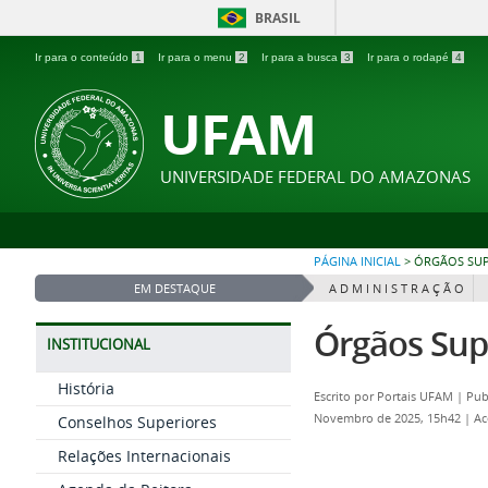
BRASIL
Ir para o conteúdo
1
Ir para o menu
2
Ir para a busca
3
Ir para o rodapé
4
UFAM
UNIVERSIDADE FEDERAL DO AMAZONAS
PÁGINA INICIAL
>
ÓRGÃOS SU
EM DESTAQUE
A D M I N I S T R A Ç Ã O
Órgãos Su
INSTITUCIONAL
História
Escrito por
Portais UFAM
|
Pub
Novembro de 2025, 15h42
|
Ac
Conselhos Superiores
Relações Internacionais