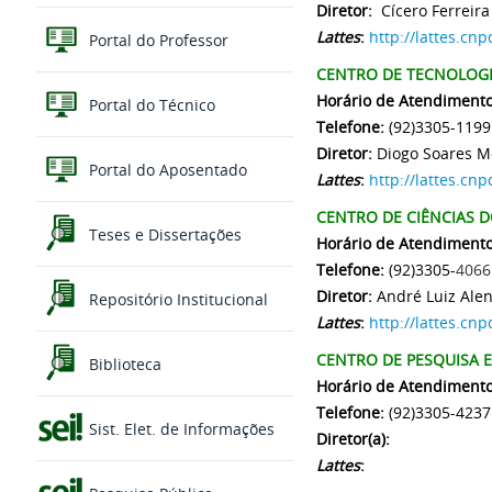
Diretor:
Cícero Ferreira
Lattes
:
http://lattes.c
Portal do Professor
CENTRO DE TECNOLOGI
Horário de Atendimento
Portal do Técnico
Telefone:
(92)3305-1199
Diretor:
Diogo Soares M
Portal do Aposentado
Lattes
:
http://lattes.c
CENTRO DE CIÊNCIAS D
Teses e Dissertações
Horário de Atendimento
Telefone:
(92)3305-
4066
Diretor:
André Luiz Ale
Repositório Institucional
Lattes
:
http://lattes.c
CENTRO DE PESQUISA 
Biblioteca
Horário de Atendimento
Telefone:
(92)3305-4237
Sist. Elet. de Informações
Diretor(a):
Lattes
: