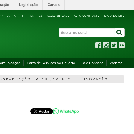
mação
Legislação
Canais
ACESSIBILIDADE
ALTO CONTRASTE
MAPA DO SITE
A+
A
A-
PT
EN
ES
Comunicação
Carta de Serviços ao Usuário
Fale Conosco
Webmail
 - G R A D U A Ç Ã O
P L A N E J A M E N T O
I N O V A Ç Ã O