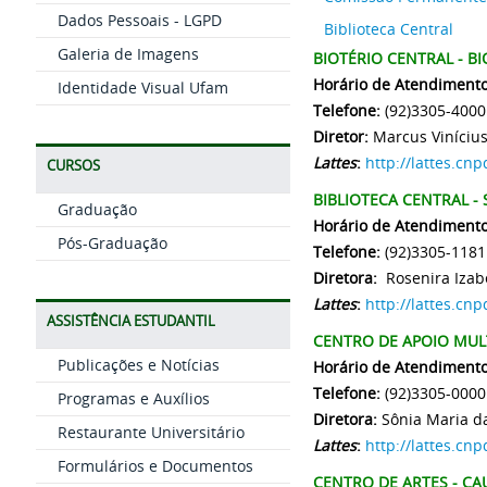
Dados Pessoais - LGPD
Biblioteca Central
Galeria de Imagens
BIOTÉRIO CENTRAL - B
Horário de Atendimento
Identidade Visual Ufam
Telefone:
(92)3305-4000
Diretor:
Marcus Vinícius
Lattes
:
http://lattes.c
CURSOS
BIBLIOTECA CENTRAL - 
Graduação
Horário de Atendimento
Pós-Graduação
Telefone:
(92)3305-118
Diretora:
Rosenira Izabe
Lattes
:
http://lattes.c
ASSISTÊNCIA ESTUDANTIL
CENTRO DE APOIO MULT
Publicações e Notícias
Horário de Atendimento
Telefone:
(92)3305-000
Programas e Auxílios
Diretora:
Sônia Maria da
Restaurante Universitário
Lattes
:
http://lattes.c
Formulários e Documentos
CENTRO DE ARTES - CA