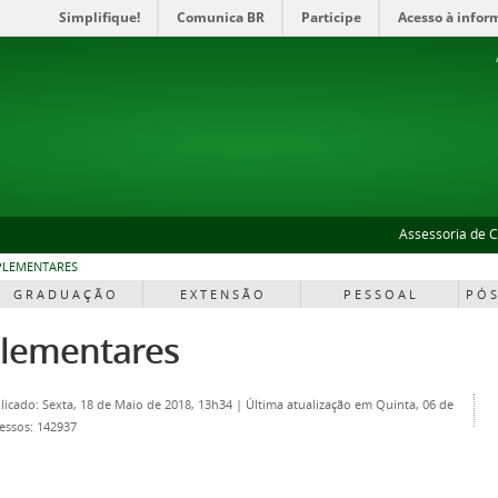
Simplifique!
Comunica BR
Participe
Acesso à infor
Assessoria de 
PLEMENTARES
G R A D U A Ç Ã O
E X T E N S Ã O
P E S S O A L
P Ó S
plementares
licado: Sexta, 18 de Maio de 2018, 13h34
|
Última atualização em Quinta, 06 de
essos: 142937