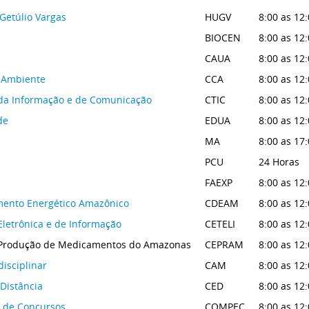
 Getúlio Vargas
HUGV
8:00 as 12:
BIOCEN
8:00 as 12:
CAUA
8:00 as 12:
o Ambiente
CCA
8:00 as 12:
 da Informação e de Comunicação
CTIC
8:00 as 12:
de
EDUA
8:00 as 12:
MA
8:00 as 17
PCU
24 Horas
FAEXP
8:00 as 12:
mento Energético Amazônico
CDEAM
8:00 as 12:
Eletrônica e de Informação
CETELI
8:00 as 12:
 Produção de Medicamentos do Amazonas
CEPRAM
8:00 as 12:
isciplinar
CAM
8:00 as 12:
Distância
CED
8:00 as 12:
 de Concursos
COMPEC
8:00 as 12: