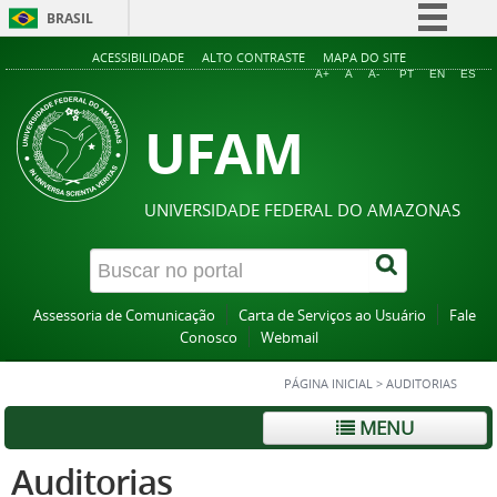
BRASIL
Simplifique!
ACESSIBILIDADE
ALTO CONTRASTE
MAPA DO SITE
A+
A
A-
PT
EN
ES
Comunica BR
UFAM
Participe
Acesso à informação
Legislação
UNIVERSIDADE FEDERAL DO AMAZONAS
Canais
Assessoria de Comunicação
Carta de Serviços ao Usuário
Fale
Conosco
Webmail
PÁGINA INICIAL
>
AUDITORIAS
MENU
Auditorias