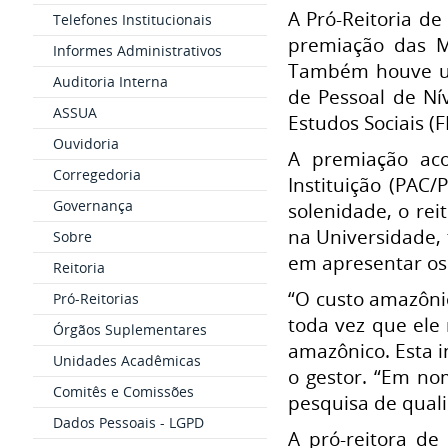
A Pró-Reitoria de
Telefones Institucionais
premiação das M
Informes Administrativos
Também houve um
Auditoria Interna
de Pessoal de Ní
ASSUA
Estudos Sociais (F
Ouvidoria
A premiação ac
Corregedoria
Instituição (PAC
Governança
solenidade, o re
na Universidade,
Sobre
em apresentar os 
Reitoria
“O custo amazônic
Pró-Reitorias
toda vez que ele 
Órgãos Suplementares
amazônico. Esta i
Unidades Acadêmicas
o gestor. “Em nom
Comitês e Comissões
pesquisa de qual
Dados Pessoais - LGPD
A pró-reitora de