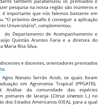
tudante também parabenizou os premiados e
azer pesquisa na nossa região são inúmeros e
ão, é importante que nós falemos bastante em
ou. “O próximo desafio é conseguir a aplicação
nte Universitário”, complementou.
ora do Departamento de Acompanhamento e
raújo Quintão Arantes Faria e a diretora do
 Maria Rita Silva.
s discentes e docentes, orientadores premiados
eta
.
 Agno Nonato Serrão Acioli, os quais foram
aduação em Agronomia Tropical (PPGATR),
inae): Análise da comunidade das espécies
em pomares de laranja (
Citrus sinensis
L.) no
ão dos Estados Americanos (OEA), para a qual