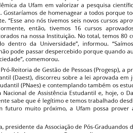
mica da Ufam em valorizar a pesquisa científi
. Gostaríamos de homenagear a todos porque to
te. “Esse ano nós tivemos seis novos cursos apr
iormente, então, tivemos 16 cursos aprovado
orados na nossa Instituição. No total, temos 80
do dentro da Universidade”, informou. “Saí
 não pode passar despercebido porque quando 
sociedade”, comemorou.
Pró-Reitoria de Gestão de Pessoas (Progesp), a 
antil (Daest), discorreu sobre a lei aprovada em j
studantil (PNaes) e contemplando também os estu
ica Nacional de Assistência Estudantil e, hoje, o 
ente sabe que é legítimo e temos trabalhado desd
 futuro muito próximo, a Ufam possa prover a
a, presidente da Associação de Pós-Graduandos d