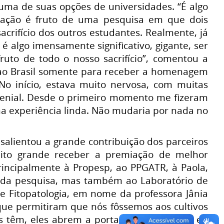
uma de suas opções de universidades. “É algo
ertação é fruto de uma pesquisa em que dois
crifício dos outros estudantes. Realmente, já
é algo imensamente significativo, gigante, ser
uto de todo o nosso sacrifício”, comentou a
u ao Brasil somente para receber a homenagem
No início, estava muito nervosa, com muitas
 genial. Desde o primeiro momento me fizeram
ma experiência linda. Não mudaria por nada no
 salientou a grande contribuição dos parceiros
ito grande receber a premiação de melhor
rincipalmente à Propesp, ao PPGATR, à Paola,
 da pesquisa, mas também ao Laboratório de
e Fitopatologia, em nome da professora Jânia
 que permitiram que nós fôssemos aos cultivos
es têm, eles abrem a porta para a gente, e eu