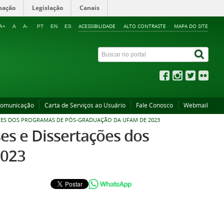
mação
Legislação
Canais
ACESSIBILIDADE
ALTO CONTRASTE
MAPA DO SITE
A+
A
A-
PT
EN
ES
Comunicação
Carta de Serviços ao Usuário
Fale Conosco
Webmail
ÇÕES DOS PROGRAMAS DE PÓS-GRADUAÇÃO DA UFAM DE 2023
es e Dissertações dos
2023