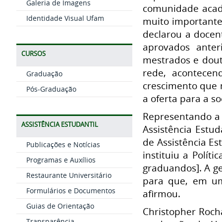
Galeria de Imagens
comunidade acadê
Identidade Visual Ufam
muito importante
declarou a docen
aprovados anter
CURSOS
mestrados e dout
rede, acontecen
Graduação
crescimento que
Pós-Graduação
a oferta para a 
Representando a 
ASSISTÊNCIA ESTUDANTIL
Assistência Estud
de Assistência E
Publicações e Notícias
instituiu a Polít
Programas e Auxílios
graduandos]. A g
Restaurante Universitário
para que, em um
Formulários e Documentos
afirmou.
Guias de Orientação
Christopher Roch
Transparência