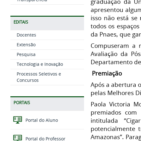
graduação da Un
apresentou algum
isso não está se
EDITAIS
todos os espaços 
da Pnaes, que ga
Docentes
Extensão
Compuseram a m
Avaliação da Pós
Pesquisa
Departamento de P
Tecnologia e Inovação
Premiação
Processos Seletivos e
Concursos
Após a abertura o
pelas Melhores D
PORTAIS
Paola Victoria M
premiados com 
intitulada “Cig
Portal do Aluno
potencialmente 
Amazonas”. Parag
Portal do Professor