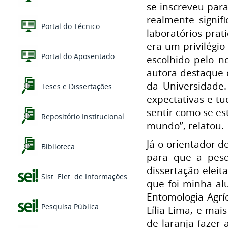
se inscreveu par
realmente signif
Portal do Técnico
laboratórios prat
era um privilégio
Portal do Aposentado
escolhido pelo n
autora destaque 
da Universidade.
Teses e Dissertações
expectativas e t
sentir como se es
Repositório Institucional
mundo”, relatou.
Já o orientador d
Biblioteca
para que a pesq
dissertação elei
Sist. Elet. de Informações
que foi minha al
Entomologia Agrí
Pesquisa Pública
Lília Lima, e mai
de laranja fazer 