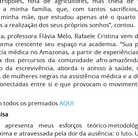
rópoles, filha de agricultores, mas cheia d
 a minha família, que, com tantos sacrifício
ra minha mãe, que estudou apenas até o quarto
 a realização dos seus próprios sonhos”, contou.
a, professora Flávia Melo, Rafaele Cristina vem d
orma crescente seu espaço na academia. “Sua pes
cia médica no Amazonas, a partir de experiência
ia dos percursos da comunidade afro-amazônid
o da escrevivência, aborda o acesso à saúde, o
 de mulheres negras na assistência médica e a 
onectadas entre si e que provocam o movimento
om todos os premiados
AQUI
isa
o apresenta meus esforços teórico-metodoló
ima e atravessada pela dor da ausência: o luto. 