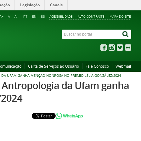
mação
Legislação
Canais
ACESSIBILIDADE
ALTO CONTRASTE
MAPA DO SITE
A+
A
A-
PT
EN
ES
Comunicação
Carta de Serviços ao Usuário
Fale Conosco
Webmail
 DA UFAM GANHA MENÇÃO HONROSA NO PRÊMIO LÉLIA GONZÁLEZ/2024
 Antropologia da Ufam ganha
/2024