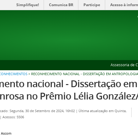
Simplifique!
Comunica BR
Participe
Acesso à infor
Assessoria de 
ECONHECIMENTOS
>
RECONHECIMENTO NACIONAL - DISSERTAÇÃO EM ANTROPOLOGIA
ento nacional - Dissertação em
rosa no Prêmio Lélia González
icado: Segunda, 30 de Setembro de 2024, 16h02
|
Última atualização em Quinta,
|
Acessos: 5506
e Ascom