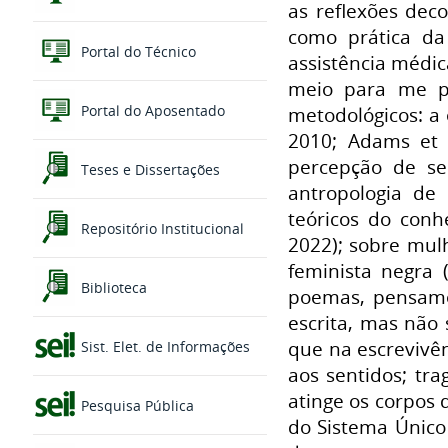
as reflexões deco
como prática da
Portal do Técnico
assistência médi
meio para me pe
Portal do Aposentado
metodológicos: a e
2010; Adams et a
percepção de se
Teses e Dissertações
antropologia de
teóricos do conh
Repositório Institucional
2022); sobre mulh
feminista negra
Biblioteca
poemas, pensame
escrita, mas não 
que na escrevivên
Sist. Elet. de Informações
aos sentidos; tr
atinge os corpos
Pesquisa Pública
do Sistema Único