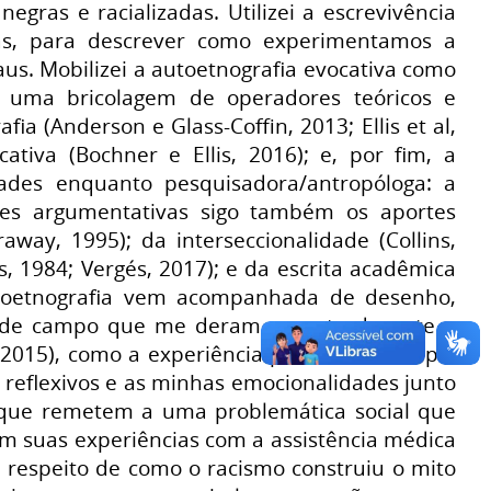
egras e racializadas. Utilizei a escrevivência
das, para descrever como experimentamos a
s. Mobilizei a autoetnografia evocativa como
 uma bricolagem de operadores teóricos e
fia (Anderson e Glass-Coffin, 2013; Ellis et al,
ativa (Bochner e Ellis, 2016); e, por fim, a
dades enquanto pesquisadora/antropóloga: a
ses argumentativas sigo também os aportes
way, 1995); da interseccionalidade (Collins,
s, 1984; Vergés, 2017); e da escrita acadêmica
autoetnografia vem acompanhada de desenho,
o de campo que me deram suporte durante a
 (2015), como a experiência pessoal no campo,
 reflexivos e as minhas emocionalidades junto
as que remetem a uma problemática social que
m suas experiências com a assistência médica
 respeito de como o racismo construiu o mito