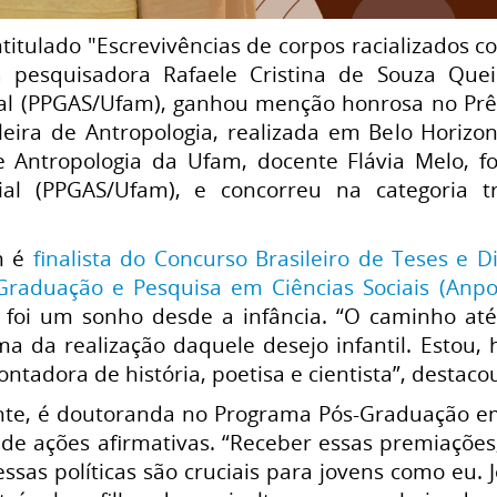
titulado "Escrevivências de corpos racializados 
a pesquisadora Rafaele Cristina de Souza Que
ial (PPGAS/Ufam), ganhou menção honrosa no Prê
leira de Antropologia, realizada em Belo Horizon
 Antropologia da Ufam, docente Flávia Melo, 
cial (PPGAS/Ufam), e concorreu na categoria
m é
finalista do Concurso Brasileiro de Teses e D
Graduação e Pesquisa em Ciências Sociais (Anpo
foi um sonho desde a infância. “O caminho até
a da realização daquele desejo infantil. Estou, 
ntadora de história, poetisa e cientista”, destaco
nte, é doutoranda no Programa Pós-Graduação em
s de ações afirmativas. “Receber essas premiaçõe
ssas políticas são cruciais para jovens como eu.