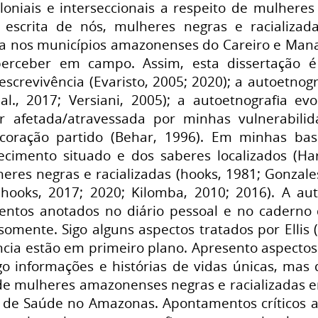
loniais e interseccionais a respeito de mulheres n
 escrita de nós, mulheres negras e racializa
ca nos municípios amazonenses do Careiro e Manau
rceber em campo. Assim, esta dissertação é
screvivência (Evaristo, 2005; 2020); a autoetnogra
l., 2017; Versiani, 2005); a autoetnografia evoc
r afetada/atravessada por minhas vulnerabili
 coração partido (Behar, 1996). Em minhas ba
ecimento situado e dos saberes localizados (Hara
eres negras e racializadas (hooks, 1981; Gonzale
 (hooks, 2017; 2020; Kilomba, 2010; 2016). A 
ntos anotados no diário pessoal e no cadern
somente. Sigo alguns aspectos tratados por Ellis
cia estão em primeiro plano. Apresento aspectos
ago informações e histórias de vidas únicas, m
 de mulheres amazonenses negras e racializadas e
 de Saúde no Amazonas. Apontamentos críticos a