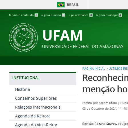
BRASIL
Ir para o conteúdo
1
Ir para o menu
2
Ir para a busca
3
Ir para o rodapé
4
UFAM
UNIVERSIDADE FEDERAL DO AMAZONAS
PÁGINA INICIAL
>
ÚLTIMOS R
Reconhecim
INSTITUCIONAL
menção hon
História
Conselhos Superiores
Escrito por
ascom.ufam
|
Publ
Relações Internacionais
03 de Outubro de 2024, 14h40
Agenda da Reitora
Revisão Rozana Soares, equip
Agenda do Vice-Reitor