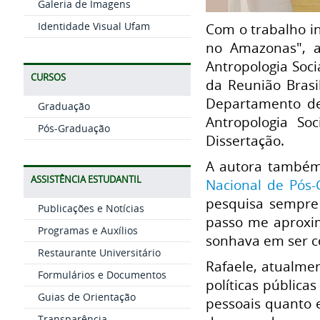
Galeria de Imagens
Identidade Visual Ufam
Com o trabalho in
no Amazonas"
, 
Antropologia Soc
CURSOS
da Reunião Brasi
Departamento de
Graduação
Antropologia So
Pós-Graduação
Dissertação.
A autora també
ASSISTÊNCIA ESTUDANTIL
Nacional de Pós-
pesquisa sempre 
Publicações e Notícias
passo me aproxim
Programas e Auxílios
sonhava em ser co
Restaurante Universitário
Rafaele, atualme
Formulários e Documentos
políticas pública
Guias de Orientação
pessoais quanto e
Transparência