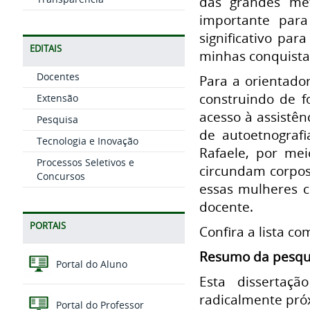
das grandes met
importante para
significativo pa
EDITAIS
minhas conquistas
Docentes
Para a orientador
construindo de f
Extensão
acesso à assistên
Pesquisa
de autoetnograf
Tecnologia e Inovação
Rafaele, por mei
Processos Seletivos e
circundam corpos
Concursos
essas mulheres c
docente.
PORTAIS
Confira a lista c
Resumo da pesqu
Portal do Aluno
Esta dissertaçã
radicalmente próx
Portal do Professor