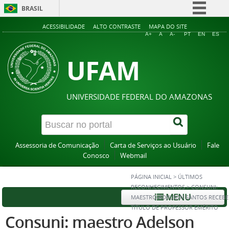
BRASIL
Simplifique!
ACESSIBILIDADE
ALTO CONTRASTE
MAPA DO SITE
A+
A
A-
PT
EN
ES
Comunica BR
UFAM
Participe
Acesso à informação
Legislação
UNIVERSIDADE FEDERAL DO AMAZONAS
Canais
Assessoria de Comunicação
Carta de Serviços ao Usuário
Fale
Conosco
Webmail
PÁGINA INICIAL
>
ÚLTIMOS
RECONHECIMENTOS
>
CONSUNI:
MENU
MAESTRO ADELSON SANTOS RECEBE
TÍTULO DE PROFESSOR EMÉRITO
Consuni: maestro Adelson