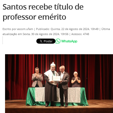
Santos recebe título de
professor emérito
Escrito por
ascom.ufam
|
Publicado: Quinta, 22 de Agosto de 2024, 10h49
|
Última
atualização em Sexta, 30 de Agosto de 2024, 10h56
|
Acessos: 4748