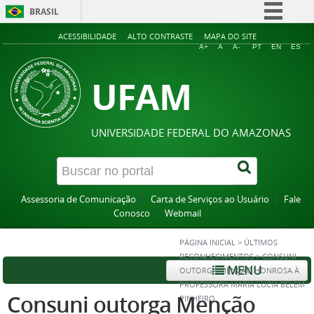
BRASIL
Simplifique!
ACESSIBILIDADE
ALTO CONTRASTE
MAPA DO SITE
A+
A
A-
PT
EN
ES
Comunica BR
UFAM
Participe
Acesso à informação
Legislação
UNIVERSIDADE FEDERAL DO AMAZONAS
Canais
Assessoria de Comunicação
Carta de Serviços ao Usuário
Fale
Conosco
Webmail
PÁGINA INICIAL
>
ÚLTIMOS
RECONHECIMENTOS
>
CONSUNI
MENU
OUTORGA MENÇÃO HONROSA À
PROFESSORA MARIA LÚCIA BELÉM
Consuni outorga Menção
PINHEIRO