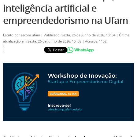
inteligência artificial e
empreendedorismo na Ufam
Escrito por
ascom.ufam
|
Publicado: Sexta, 26 de Junho de 2026, 10h34
|
Última
atualização em Sexta, 26 de Junho de 2026, 10h38
|
Acessos: 1152