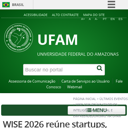
BRASIL
Simplifique!
ACESSIBILIDADE
ALTO CONTRASTE
MAPA DO SITE
A+
A
A-
PT
EN
ES
Comunica BR
UFAM
Participe
Acesso à informação
Legislação
UNIVERSIDADE FEDERAL DO AMAZONAS
Canais
Assessoria de Comunicação
Carta de Serviços ao Usuário
Fale
Conosco
Webmail
PÁGINA INICIAL
>
ÚLTIMOS EVENTOS
>
WISE 2026 REÚNE STARTUPS,
MENU
INTELIGÊNCIA ARTIFICIAL E
EMPREENDEDORISMO NA UFAM
WISE 2026 reúne startups,