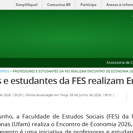
Simplifique!
Comunica BR
Participe
Acesso à infor
Assessoria de 
ENTOS
>
PROFESSORES E ESTUDANTES DA FES REALIZAM ENCONTRO DE ECONOMIA 20
s e estudantes da FES realizam 
 de 2026, 13h29
|
Última atualização em Terça, 09 de Junho de 2026, 13h31
|
nho, a Faculdade de Estudos Sociais (FES) da 
nas (Ufam) realiza o Encontro de Economia 2026,
evento é uma iniciativa de professores e estuda