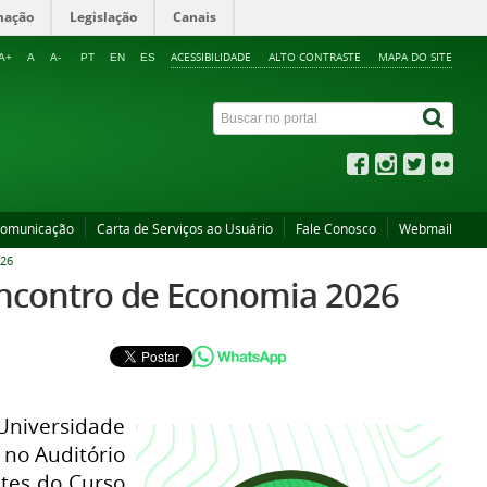
mação
Legislação
Canais
ACESSIBILIDADE
ALTO CONTRASTE
MAPA DO SITE
A+
A
A-
PT
EN
ES
Comunicação
Carta de Serviços ao Usuário
Fale Conosco
Webmail
26
Encontro de Economia 2026
Universidade
 no Auditório
ntes do Curso