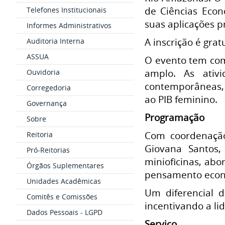
de Ciências Eco
Telefones Institucionais
suas aplicações pr
Informes Administrativos
A inscrição é gra
Auditoria Interna
ASSUA
O evento tem com
amplo. As ativi
Ouvidoria
contemporâneas, 
Corregedoria
ao PIB feminino.
Governança
Programação
Sobre
Com coordenação
Reitoria
Giovana Santos
Pró-Reitorias
minioficinas, ab
Órgãos Suplementares
pensamento econôm
Unidades Acadêmicas
Um diferencial 
Comitês e Comissões
incentivando a li
Dados Pessoais - LGPD
Serviço