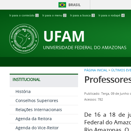
BRASIL
Ir para o conteúdo
1
Ir para o menu
2
Ir para a busca
3
Ir para o rodapé
4
UFAM
UNIVERSIDADE FEDERAL DO AMAZONAS
PÁGINA INICIAL
>
ÚLTIMOS EV
Professore
INSTITUCIONAL
História
Publicado: Terça, 09 de Junho
Acessos: 782
Conselhos Superiores
Relações Internacionais
De 16 a 18 de ju
Agenda da Reitora
Federal do Amazo
Agenda do Vice-Reitor
Rio Amazonas. O 