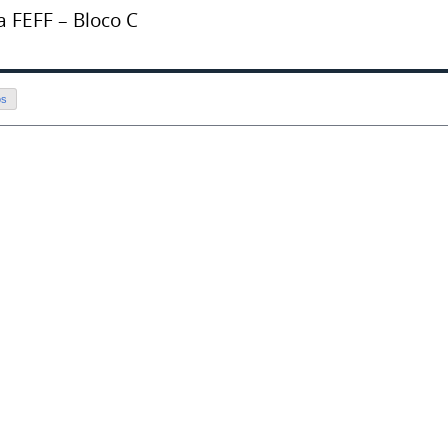
a FEFF – Bloco C
os