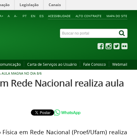
mação
Legislação
Canais
ACESSIBILIDADE
ALTO CONTRASTE
MAPA DO SITE
A+
A
A-
PT
EN
ES
Comunicação
Carta de Serviços ao Usuário
Fale Conosco
Webmail
 AULA MAGNA NO DIA 8/6
m Rede Nacional realiza aula
Física em Rede Nacional (Proef/Ufam) realiza