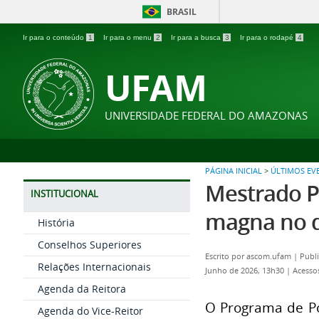
BRASIL
Ir para o conteúdo
1
Ir para o menu
2
Ir para a busca
3
Ir para o rodapé
4
UFAM
UNIVERSIDADE FEDERAL DO AMAZONAS
PÁGINA INICIAL
>
ÚLTIMOS EV
Mestrado Pr
INSTITUCIONAL
magna no d
História
Conselhos Superiores
Escrito por
ascom.ufam
|
Publi
Relações Internacionais
Junho de 2026, 13h30
|
Acesso
Agenda da Reitora
O Programa de Pó
Agenda do Vice-Reitor