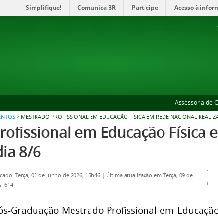
Simplifique!
Comunica BR
Participe
Acesso à infor
Assessoria de 
ENTOS
>
MESTRADO PROFISSIONAL EM EDUCAÇÃO FÍSICA EM REDE NACIONAL REALIZA
ofissional em Educação Física e
ia 8/6
cado: Terça, 02 de Junho de 2026, 15h46
|
Última atualização em Terça, 09 de
s: 614
s-Graduação Mestrado Profissional em Educação 