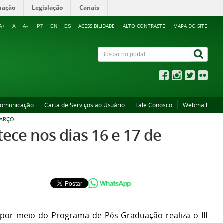
mação
Legislação
Canais
ACESSIBILIDADE
ALTO CONTRASTE
MAPA DO SITE
A+
A
A-
PT
EN
ES
Comunicação
Carta de Serviços ao Usuário
Fale Conosco
Webmail
MARÇO
ece nos dias 16 e 17 de
 por meio do Programa de Pós-Graduação realiza o III