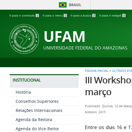
BRASIL
Ir para o conteúdo
1
Ir para o menu
2
Ir para a busca
3
Ir para o rodapé
4
UFAM
UNIVERSIDADE FEDERAL DO AMAZONAS
PÁGINA INICIAL
>
ÚLTIMOS EV
III Worksho
INSTITUCIONAL
março
História
Conselhos Superiores
Publicado: Quinta, 12 de Març
Relações Internacionais
Acessos: 2413
Agenda da Reitora
Entre os dias 16 e 
Agenda do Vice-Reitor