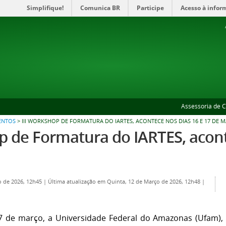
Simplifique!
Comunica BR
Participe
Acesso à infor
Assessoria de 
ENTOS
>
III WORKSHOP DE FORMATURA DO IARTES, ACONTECE NOS DIAS 16 E 17 DE 
p de Formatura do IARTES, acont
o de 2026, 12h45
|
Última atualização em Quinta, 12 de Março de 2026, 12h48
|
17 de março, a Universidade Federal do Amazonas (Ufam),