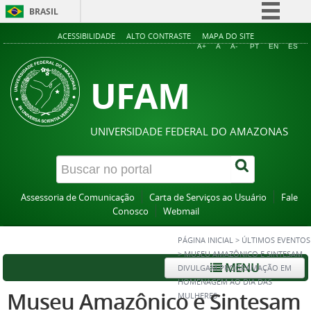
BRASIL
Simplifique!
ACESSIBILIDADE
ALTO CONTRASTE
MAPA DO SITE
A+
A
A-
PT
EN
ES
Comunica BR
UFAM
Participe
Acesso à informação
Legislação
UNIVERSIDADE FEDERAL DO AMAZONAS
Canais
Assessoria de Comunicação
Carta de Serviços ao Usuário
Fale
Conosco
Webmail
PÁGINA INICIAL
>
ÚLTIMOS EVENTOS
>
MUSEU AMAZÔNICO E SINTESAM
MENU
DIVULGAM PROGRAMAÇÃO EM
HOMENAGEM AO DIA DAS
Museu Amazônico e Sintesam
MULHERES