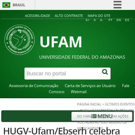
BRASIL
Simplifique!
ACESSIBILIDADE
ALTO CONTRASTE
MAPA DO SITE
A+
A
A-
PT
EN
ES
Comunica BR
UFAM
Participe
Acesso à informação
Legislação
UNIVERSIDADE FEDERAL DO AMAZONAS
Canais
Assessoria de Comunicação
Carta de Serviços ao Usuário
Fale
Conosco
Webmail
PÁGINA INICIAL
>
ÚLTIMOS EVENTOS
>
HUGV-UFAM/EBSERH CELEBRA DIA
MENU
DO FARMACÊUTICO COM AÇÕES
VOLTADAS AO USO SEGURO DE
HUGV-Ufam/Ebserh celebra
MEDICAMENTOS