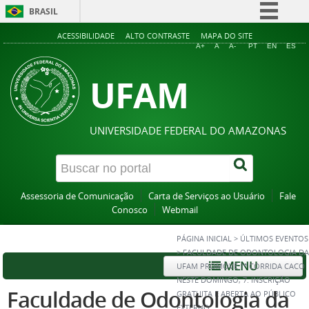
BRASIL
Simplifique!
ACESSIBILIDADE
ALTO CONTRASTE
MAPA DO SITE
A+
A
A-
PT
EN
ES
Comunica BR
UFAM
Participe
Acesso à informação
Legislação
UNIVERSIDADE FEDERAL DO AMAZONAS
Canais
Assessoria de Comunicação
Carta de Serviços ao Usuário
Fale
Conosco
Webmail
PÁGINA INICIAL
>
ÚLTIMOS EVENTOS
>
FACULDADE DE ODONTOLOGIA DA
MENU
UFAM PROMOVE 1ª CORRIDA CACO
NESTE DOMINGO, 7. INSCRIÇÃO
Faculdade de Odontologia da
GRATUITA E ABERTA AO PÚBLICO
EXTERNO