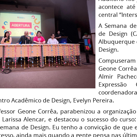
acontece at
central “Inter
A Semana de 
de Design (C
Albuquerque d
Design.
Compuseram o 
Geone Corrêa;
Almir Pache
Expressão 
coordenadora
tro Acadêmico de Design, Evelyn Pereira.
rofessor Geone Corrêa, parabenizou a organização
 Larissa Alencar, e destacou o sucesso do curso
Semana de Design. Eu tenho a convicção de que 
sso, ainda mais quando a gente pensa nas última