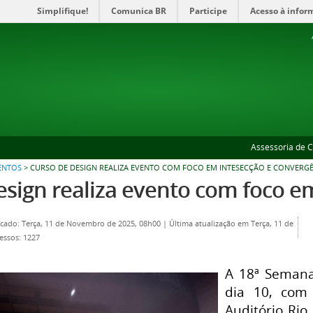
Simplifique!
Comunica BR
Participe
Acesso à infor
Assessoria de 
ENTOS
>
CURSO DE DESIGN REALIZA EVENTO COM FOCO EM INTESECÇÃO E CONVERG
esign realiza evento com foco e
icado: Terça, 11 de Novembro de 2025, 08h00
|
Última atualização em Terça, 11 de
essos: 1227
A 18ª Semana 
dia 10, com
Auditório Rio