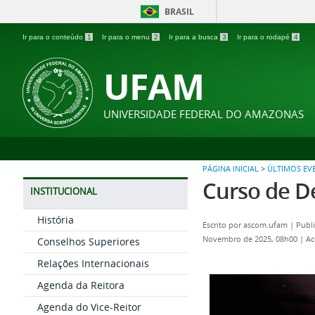
BRASIL
Ir para o conteúdo
1
Ir para o menu
2
Ir para a busca
3
Ir para o rodapé
4
UFAM
UNIVERSIDADE FEDERAL DO AMAZONAS
PÁGINA INICIAL
>
ÚLTIMOS EV
Curso de D
INSTITUCIONAL
História
Escrito por
ascom.ufam
|
Publ
Novembro de 2025, 08h00
|
Ac
Conselhos Superiores
Relações Internacionais
Agenda da Reitora
Agenda do Vice-Reitor