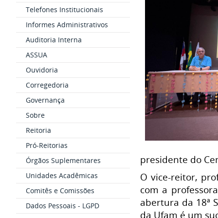
Telefones Institucionais
Informes Administrativos
Auditoria Interna
ASSUA
Ouvidoria
Corregedoria
Governança
Sobre
Reitoria
Pró-Reitorias
presidente do Cen
Órgãos Suplementares
Unidades Acadêmicas
O vice-reitor, p
com a professora
Comitês e Comissões
abertura da 18ª 
Dados Pessoais - LGPD
da Ufam é um suce