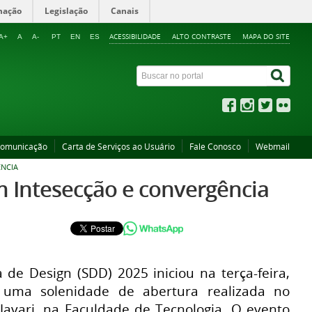
mação
Legislação
Canais
ACESSIBILIDADE
ALTO CONTRASTE
MAPA DO SITE
A+
A
A-
PT
EN
ES
Comunicação
Carta de Serviços ao Usuário
Fale Conosco
Webmail
ÊNCIA
m Intesecção e convergência
de Design (SDD) 2025 iniciou na terça-feira,
 uma solenidade de abertura realizada no
 Javari, na Faculdade de Tecnologia. O evento