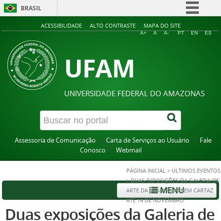
BRASIL
Simplifique!
ACESSIBILIDADE
ALTO CONTRASTE
MAPA DO SITE
A+
A
A-
PT
EN
ES
Comunica BR
UFAM
Participe
Acesso à informação
Legislação
UNIVERSIDADE FEDERAL DO AMAZONAS
Canais
Assessoria de Comunicação
Carta de Serviços ao Usuário
Fale
Conosco
Webmail
PÁGINA INICIAL
>
ÚLTIMOS EVENTOS
>
DUAS EXPOSIÇÕES DA GALERIA DE
MENU
ARTE DA UFAM FICAM EM CARTAZ
ATÉ 14 DE NOVEMBRO
Duas exposições da Galeria de