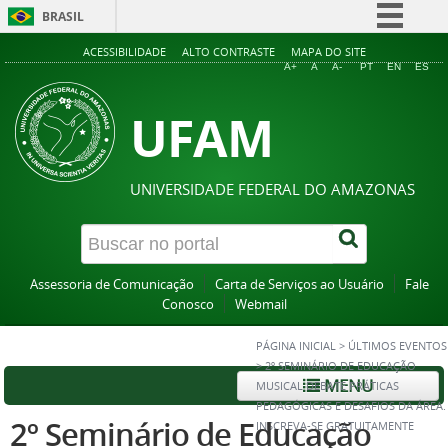
BRASIL
Simplifique!
ACESSIBILIDADE
ALTO CONTRASTE
MAPA DO SITE
A+
A
A-
PT
EN
ES
Comunica BR
UFAM
Participe
Acesso à informação
Legislação
UNIVERSIDADE FEDERAL DO AMAZONAS
Canais
Assessoria de Comunicação
Carta de Serviços ao Usuário
Fale
Conosco
Webmail
PÁGINA INICIAL
>
ÚLTIMOS EVENTOS
>
2º SEMINÁRIO DE EDUCAÇÃO
MENU
MUSICAL DEBATE PRÁTICAS
PEDAGÓGICAS E DESAFIOS DA ÁREA.
2º Seminário de Educação
INSCREVA-SE GRATUITAMENTE