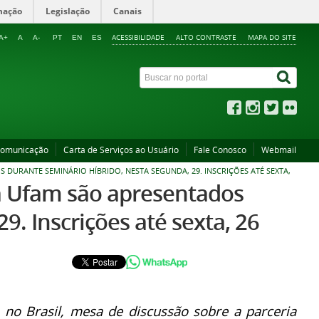
mação
Legislação
Canais
ACESSIBILIDADE
ALTO CONTRASTE
MAPA DO SITE
A+
A
A-
PT
EN
ES
Comunicação
Carta de Serviços ao Usuário
Fale Conosco
Webmail
DURANTE SEMINÁRIO HÍBRIDO, NESTA SEGUNDA, 29. INSCRIÇÕES ATÉ SEXTA,
na Ufam são apresentados
9. Inscrições até sexta, 26
a no Brasil, mesa de discussão sobre a parceria