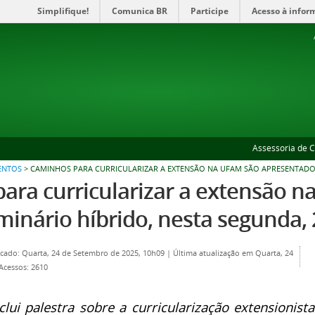
Simplifique!
Comunica BR
Participe
Acesso à infor
Assessoria de 
ENTOS
>
CAMINHOS PARA CURRICULARIZAR A EXTENSÃO NA UFAM SÃO APRESENTADOS 
ara curricularizar a extensão 
inário híbrido, nesta segunda, 2
icado: Quarta, 24 de Setembro de 2025, 10h09
|
Última atualização em Quarta, 24
Acessos: 2610
lui palestra sobre a curricularização extensionist