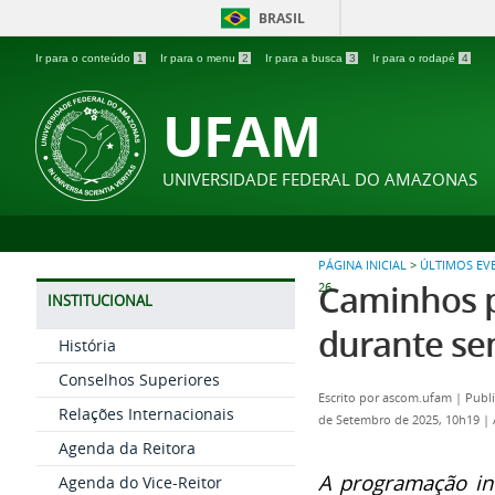
BRASIL
Ir para o conteúdo
1
Ir para o menu
2
Ir para a busca
3
Ir para o rodapé
4
UFAM
UNIVERSIDADE FEDERAL DO AMAZONAS
PÁGINA INICIAL
>
ÚLTIMOS EV
Caminhos p
26
INSTITUCIONAL
durante sem
História
Conselhos Superiores
Escrito por
ascom.ufam
|
Publ
Relações Internacionais
de Setembro de 2025, 10h19
|
Agenda da Reitora
A programação inc
Agenda do Vice-Reitor