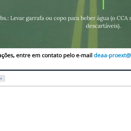
ações, entre em contato pelo e-mail
deaa-proext@
os