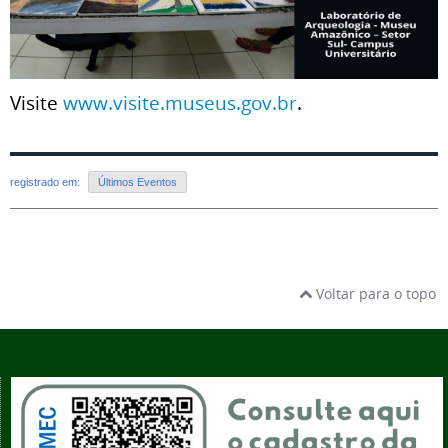
Visite
www.visite.museus.gov.br
.
registrado em:
Últimos Eventos
Voltar para o topo