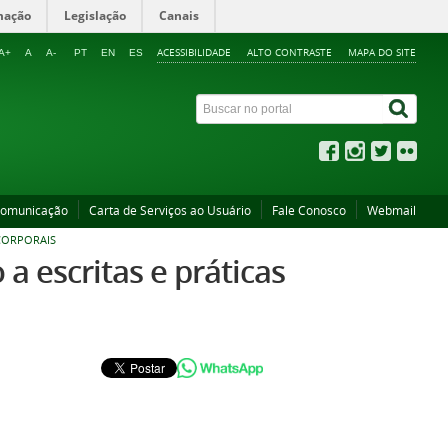
mação
Legislação
Canais
ACESSIBILIDADE
ALTO CONTRASTE
MAPA DO SITE
A+
A
A-
PT
EN
ES
Comunicação
Carta de Serviços ao Usuário
Fale Conosco
Webmail
CORPORAIS
a escritas e práticas