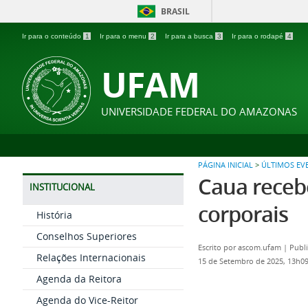
BRASIL
Ir para o conteúdo
1
Ir para o menu
2
Ir para a busca
3
Ir para o rodapé
4
UFAM
UNIVERSIDADE FEDERAL DO AMAZONAS
PÁGINA INICIAL
>
ÚLTIMOS EV
Caua recebe
INSTITUCIONAL
corporais
História
Conselhos Superiores
Escrito por
ascom.ufam
|
Publ
Relações Internacionais
15 de Setembro de 2025, 13h0
Agenda da Reitora
Agenda do Vice-Reitor