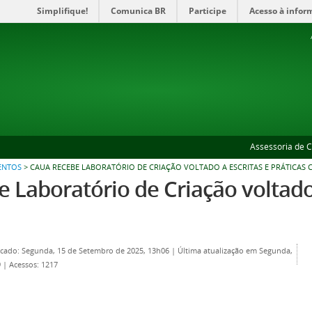
Simplifique!
Comunica BR
Participe
Acesso à infor
Assessoria de 
ENTOS
>
CAUA RECEBE LABORATÓRIO DE CRIAÇÃO VOLTADO A ESCRITAS E PRÁTICAS 
 Laboratório de Criação voltado 
icado: Segunda, 15 de Setembro de 2025, 13h06
|
Última atualização em Segunda,
9
|
Acessos: 1217