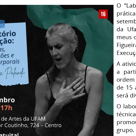
O “Lab
prátic
setemb
da Ufa
meus o
Figuei
Execuç
A ativi
a part
ordem 
de 15 
será d
O labo
técnica
promov
grupo.