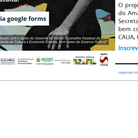
O proj
do Ama
Secret
bem co
CAUA, 
Inscrev
registrado e