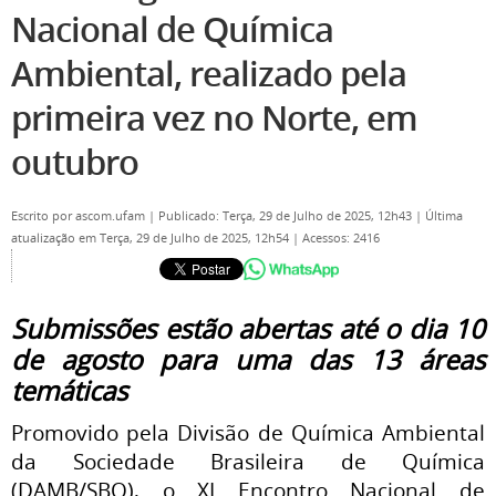
Nacional de Química
Ambiental, realizado pela
primeira vez no Norte, em
outubro
Escrito por
ascom.ufam
|
Publicado: Terça, 29 de Julho de 2025, 12h43
|
Última
atualização em Terça, 29 de Julho de 2025, 12h54
|
Acessos: 2416
Submissões estão abertas até o dia 10
de agosto para uma das 13 áreas
temáticas
Promovido pela Divisão de Química Ambiental
da Sociedade Brasileira de Química
(DAMB/SBQ), o
XI Encontro Nacional de