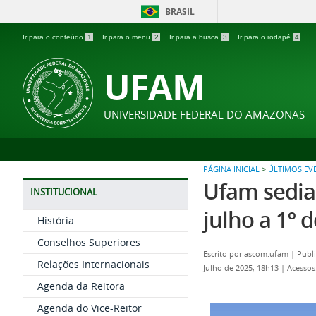
BRASIL
Ir para o conteúdo
1
Ir para o menu
2
Ir para a busca
3
Ir para o rodapé
4
UFAM
UNIVERSIDADE FEDERAL DO AMAZONAS
PÁGINA INICIAL
>
ÚLTIMOS EV
Ufam sedia
INSTITUCIONAL
julho a 1º 
História
Conselhos Superiores
Escrito por
ascom.ufam
|
Publi
Relações Internacionais
Julho de 2025, 18h13
|
Acessos
Agenda da Reitora
Agenda do Vice-Reitor