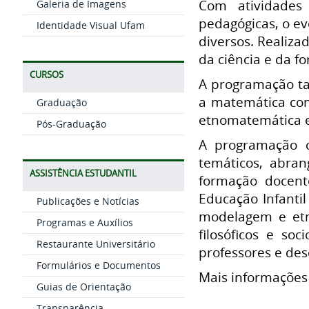
Com atividades 
Galeria de Imagens
pedagógicas, o ev
Identidade Visual Ufam
diversos. Realiz
da ciência e da f
CURSOS
A programação tam
a matemática como
Graduação
etnomatemática e 
Pós-Graduação
A programação c
temáticos, abran
ASSISTÊNCIA ESTUDANTIL
formação docent
Educação Infantil
Publicações e Notícias
modelagem e etno
Programas e Auxílios
filosóficos e so
Restaurante Universitário
professores e des
Formulários e Documentos
Mais informações 
Guias de Orientação
Transparência