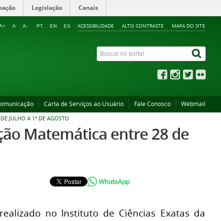
mação
Legislação
Canais
ACESSIBILIDADE
ALTO CONTRASTE
MAPA DO SITE
A+
A
A-
PT
EN
ES
Comunicação
Carta de Serviços ao Usuário
Fale Conosco
Webmail
DE JULHO A 1º DE AGOSTO
ção Matemática entre 28 de
realizado no Instituto de Ciências Exatas da