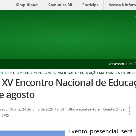
Simplifique!
Comunica BR
Participe
Acesso à infor
Assessoria de 
ENTOS
>
UFAM SEDIA XV ENCONTRO NACIONAL DE EDUCAÇÃO MATEMÁTICA ENTRE 28 
 XV Encontro Nacional de Educa
de agosto
cado: Quinta, 24 de Julho de 2025, 18h08
|
Última atualização em Quinta, 24 de
: 3705
Evento presencial será 