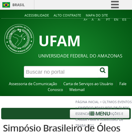
BRASIL
Simplifique!
ACESSIBILIDADE
ALTO CONTRASTE
MAPA DO SITE
A+
A
A-
PT
EN
ES
Comunica BR
UFAM
Participe
Acesso à informação
Legislação
UNIVERSIDADE FEDERAL DO AMAZONAS
Canais
Assessoria de Comunicação
Carta de Serviços ao Usuário
Fale
Conosco
Webmail
PÁGINA INICIAL
>
ÚLTIMOS EVENTOS
>
SIMPÓSIO BRASILEIRO DE ÓLEOS
MENU
ESSENCIAIS ABRE INSCRIÇÕES E
CHAMA PARA A SUBMISSÃO DE
Simpósio Brasileiro de Óleos
TRABALHOS