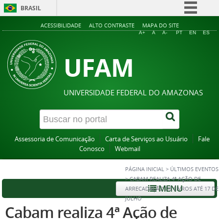
BRASIL
Simplifique!
ACESSIBILIDADE
ALTO CONTRASTE
MAPA DO SITE
A+
A
A-
PT
EN
ES
Comunica BR
UFAM
Participe
Acesso à informação
Legislação
UNIVERSIDADE FEDERAL DO AMAZONAS
Canais
Assessoria de Comunicação
Carta de Serviços ao Usuário
Fale
Conosco
Webmail
PÁGINA INICIAL
>
ÚLTIMOS EVENTOS
>
CABAM REALIZA 4ª AÇÃO DE
MENU
ARRECADAÇÃO DE LIVROS ATÉ 17 DE
JULHO
Cabam realiza 4ª Ação de