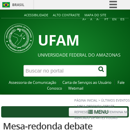
BRASIL
Simplifique!
ACESSIBILIDADE
ALTO CONTRASTE
MAPA DO SITE
A+
A
A-
PT
EN
ES
Comunica BR
UFAM
Participe
Acesso à informação
Legislação
UNIVERSIDADE FEDERAL DO AMAZONAS
Canais
Assessoria de Comunicação
Carta de Serviços ao Usuário
Fale
Conosco
Webmail
PÁGINA INICIAL
>
ÚLTIMOS EVENTOS
>
MESA-REDONDA DEBATE
MENU
REPRESENTATIVIDADE FEMININA NO
MERCADO DE ARTES VISUAIS
Mesa-redonda debate