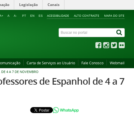
mação
Legislação
Canais
ACESSIBILIDADE
ALTO CONTRASTE
MAPA DO SITE
A+
A
A-
PT
EN
ES
Comunicação
Carta de Serviços ao Usuário
Fale Conosco
Webmail
 DE 4 A 7 DE NOVEMBRO
rofessores de Espanhol de 4 a 7