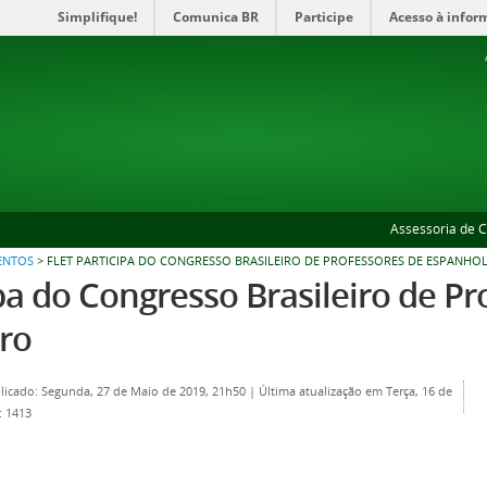
Simplifique!
Comunica BR
Participe
Acesso à infor
Assessoria de 
ENTOS
>
FLET PARTICIPA DO CONGRESSO BRASILEIRO DE PROFESSORES DE ESPANHOL
ipa do Congresso Brasileiro de P
ro
licado: Segunda, 27 de Maio de 2019, 21h50
|
Última atualização em Terça, 16 de
: 1413