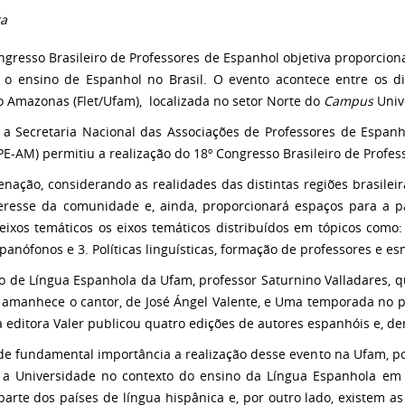
ra
ngresso Brasileiro de Professores de Espanhol objetiva proporcion
a o ensino de Espanhol no Brasil. O evento acontece entre os 
o Amazonas (Flet/Ufam), localizada no setor Norte do
Campus
Unive
t, a Secretaria Nacional das Associações de Professores de Espan
E-AM) permitiu a realização do 18º Congresso Brasileiro de Profe
ação, considerando as realidades das distintas regiões brasileira
eresse da comunidade e, ainda, proporcionará espaços para a 
eixos temáticos os eixos temáticos distribuídos em tópicos como: 
ispanófonos e 3. Políticas linguísticas, formação de professores e e
de Língua Espanhola da Ufam, professor Saturnino Valladares, que
 amanhece o cantor, de José Ángel Valente, e Uma temporada no p
 editora Valer publicou quatro edições de autores espanhóis e, den
 de fundamental importância a realização desse evento na Ufam, po
 a Universidade no contexto do ensino da Língua Espanhola em n
parte dos países de língua hispânica e, por outro lado, existem 