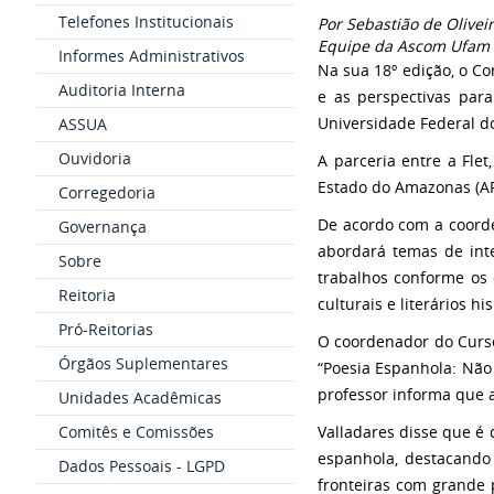
Telefones Institucionais
Por Sebastião de Olivei
Equipe da Ascom Ufam
Informes Administrativos
Na sua 18º edição, o Co
Auditoria Interna
e as perspectivas par
Universidade Federal d
ASSUA
Ouvidoria
A parceria entre a Fle
Estado do Amazonas (AP
Corregedoria
De acordo com a coorden
Governança
abordará temas de int
Sobre
trabalhos conforme os 
Reitoria
culturais e literários h
Pró-Reitorias
O coordenador do Curso 
Órgãos Suplementares
“Poesia Espanhola: Não
professor informa que a
Unidades Acadêmicas
Comitês e Comissões
Valladares disse que é
espanhola, destacando
Dados Pessoais - LGPD
fronteiras com grande 