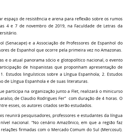
ar espaço de resistência e arena para reflexão sobre os rumos
dias 4 e 7 de novembro de 2019, na Faculdade de Letras da
rsitário.
hol (Senacape) e a Associação de Professores de Espanhol do
ssores de Espanhol que ocorre pela primeira vez no Amazonas.
s e o atual panorama sócio e glotopolítico nacional, o evento
participação de hispanistas que proponham apresentação de
1. Estudos linguísticos sobre a Língua Espanhola; 2. Estudos
sno de Língua Espanhola e de suas literaturas.
 participa na organização junto a Flet, realizará o minicurso
araíso, de Claudio Rodrigues Fer” com duração de 4 horas. O
tre esses, os autores citados serão estudados.
is reunirá pesquisadores, professores e estudantes da língua
ível nacional. “No cenário Amazônico, em que a região faz
as relações firmadas com o Mercado Comum do Sul (Mercosul).