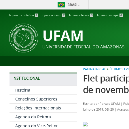
BRASIL
Ir para o conteúdo
1
Ir para o menu
2
Ir para a busca
3
Ir para o rodapé
4
UFAM
UNIVERSIDADE FEDERAL DO AMAZONAS
PÁGINA INICIAL
>
ÚLTIMOS EV
Flet partic
INSTITUCIONAL
de novemb
História
Conselhos Superiores
Escrito por
Portais UFAM
|
Pub
Relações Internacionais
Julho de 2019, 08h20
|
Acessos
Agenda da Reitora
Agenda do Vice-Reitor