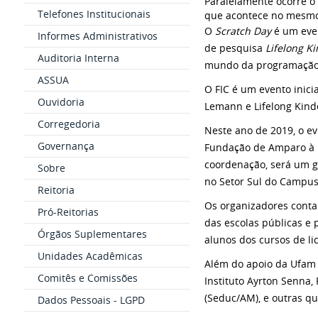
Paralelamente ocorre o 
Telefones Institucionais
que acontece no mesmo d
O
Scratch Day
é um even
Informes Administrativos
de pesquisa
Lifelong K
Auditoria Interna
mundo da programação
ASSUA
O FIC é um evento inici
Ouvidoria
Lemann e Lifelong Kind
Corregedoria
Neste ano de 2019, o e
Governança
Fundação de Amparo à P
coordenação, será um gr
Sobre
no Setor Sul do Campus 
Reitoria
Os organizadores contam
Pró-Reitorias
das escolas públicas e
Órgãos Suplementares
alunos dos cursos de l
Unidades Acadêmicas
Além do apoio da Ufam 
Comitês e Comissões
Instituto Ayrton Senna,
(Seduc/AM), e outras qu
Dados Pessoais - LGPD