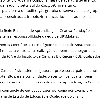
essor Sylvio Puga, irá compor a mesa de abertura do evento,
ocalizado no setor Sul do
Campus
Universitário.
h
, plataforma de codificação gratuita desenvolvida pelo grupo
line
, destinada a introduzir crianças, jovens e adultos no
 da Rede Brasileira de Aprendizagem Criativa, Fundação
s tem a responsabilidade da equipe UFAMakers.
ventos Científicos e Tecnológicosno Estado do Amazonas da
mil para o auxiliar a realização do evento que, segundo a
a FCA e do Instituto de Ciências Biológicas (ICB), localizados
asa da Física, além de gestores, professores, pais e alunos
e extensão para a comunidade, o evento incentiva também
 de ensino que inclui conceitos sobre Aprendizagem Criativa.
 com apoio de entidades externos, como por exemplo, o
etaria de Estado de Educação e Qualidade do Ensino