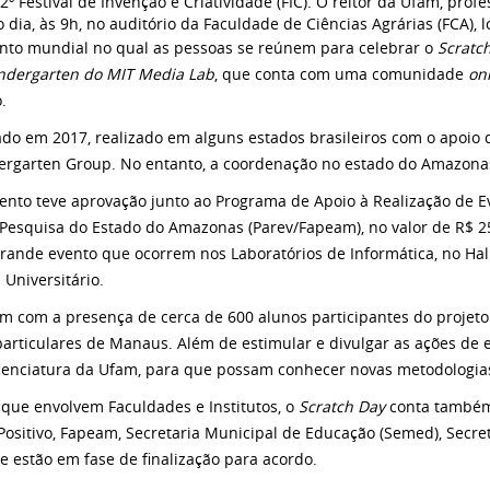
2º Festival de Invenção e Criatividade (FIC). O reitor da Ufam, prof
ia, às 9h, no auditório da Faculdade de Ciências Agrárias (FCA), l
to mundial no qual as pessoas se reúnem para celebrar o
Scratc
indergarten do MIT Media Lab
, que conta com uma comunidade
on
.
ado em 2017, realizado em alguns estados brasileiros com o apoio
ergarten Group. No entanto, a coordenação no estado do Amazona
vento teve aprovação junto ao Programa de Apoio à Realização de E
esquisa do Estado do Amazonas (Parev/Fapeam), no valor de R$ 25 
ande evento que ocorrem nos Laboratórios de Informática, no Hall d
Universitário.
 com a presença de cerca de 600 alunos participantes do projeto C
 particulares de Manaus. Além de estimular e divulgar as ações d
icenciatura da Ufam, para que possam conhecer novas metodologias
que envolvem Faculdades e Institutos, o
Scratch Day
conta também
 Positivo, Fapeam, Secretaria Municipal de Educação (Semed), Secr
e estão em fase de finalização para acordo.