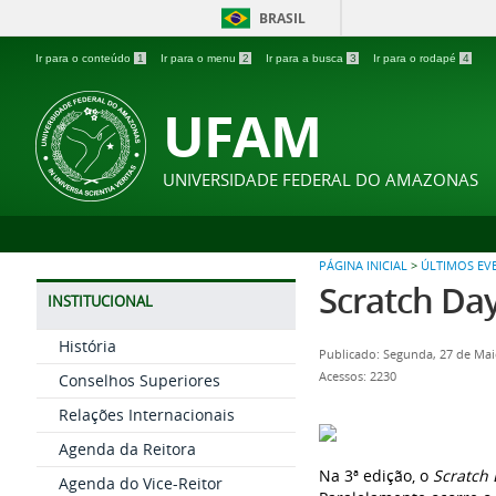
BRASIL
Ir para o conteúdo
1
Ir para o menu
2
Ir para a busca
3
Ir para o rodapé
4
UFAM
UNIVERSIDADE FEDERAL DO AMAZONAS
PÁGINA INICIAL
>
ÚLTIMOS EV
Scratch Day
INSTITUCIONAL
História
Publicado: Segunda, 27 de Ma
Acessos: 2230
Conselhos Superiores
Relações Internacionais
Agenda da Reitora
Na 3ª edição, o
Scratch
Agenda do Vice-Reitor