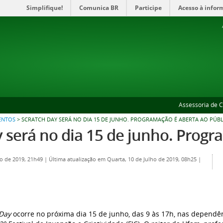
Simplifique!
Comunica BR
Participe
Acesso à infor
Assessoria de 
ENTOS
>
SCRATCH DAY SERÁ NO DIA 15 DE JUNHO. PROGRAMAÇÃO É ABERTA AO PÚB
 será no dia 15 de junho. Progr
io de 2019, 21h49
|
Última atualização em Quarta, 10 de Julho de 2019, 08h25
|
 Day
ocorre no próxima dia 15 de junho, das 9 às 17h, nas dependê