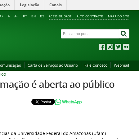
mação
Legislação
Canais
ACESSIBILIDADE
ALTO CONTRASTE
MAPA DO SITE
A+
A
A-
PT
EN
ES
Comunicação
Carta de Serviços ao Usuário
Fale Conosco
Webmail
LICO
amação é aberta ao público
ncias da Universidade Federal do Amazonas (Ufam).