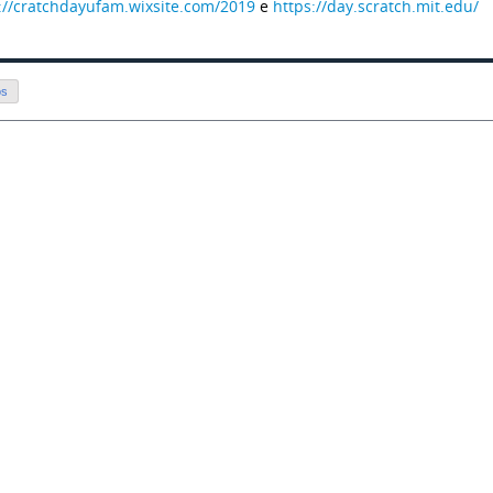
://cratchdayufam.wixsite.com/2019
e
https://day.scratch.mit.edu/
os