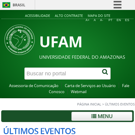
BRASIL
Simplifique!
ACESSIBILIDADE
ALTO CONTRASTE
MAPA DO SITE
A+
A
A-
PT
EN
ES
Comunica BR
UFAM
Participe
Acesso à informação
Legislação
UNIVERSIDADE FEDERAL DO AMAZONAS
Canais
Assessoria de Comunicação
Carta de Serviços ao Usuário
Fale
Conosco
Webmail
PÁGINA INICIAL
>
ÚLTIMOS EVENTOS
MENU
ÚLTIMOS EVENTOS