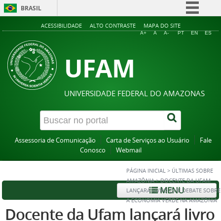
BRASIL
Simplifique!
ACESSIBILIDADE
ALTO CONTRASTE
MAPA DO SITE
A+
A
A-
PT
EN
ES
Comunica BR
UFAM
Participe
Acesso à informação
Legislação
UNIVERSIDADE FEDERAL DO AMAZONAS
Canais
Assessoria de Comunicação
Carta de Serviços ao Usuário
Fale
Conosco
Webmail
PÁGINA INICIAL
>
ÚLTIMAS SOBRE
AMAZÔNIA
>
DOCENTE DA UFAM
MENU
LANÇARÁ LIVRO QUE DEBATE SOBRE
A ECONOMIA VERDE NA AMAZÔNIA
Docente da Ufam lançará livro