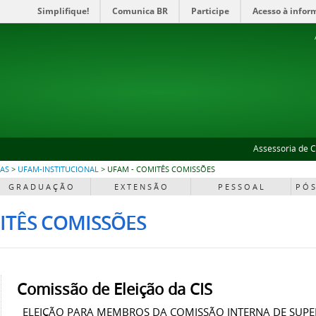
Simplifique!
Comunica BR
Participe
Acesso à infor
Assessoria de 
IAS
>
UFAM-INSTITUCIONAL
>
UFAM - COMITÊS COMISSÕES
G R A D U A Ç Ã O
E X T E N S Ã O
P E S S O A L
P Ó S
ITÊS COMISSÕES
Comissão de Eleição da CIS
ELEIÇÃO PARA MEMBROS DA COMISSÃO INTERNA DE SUPERV