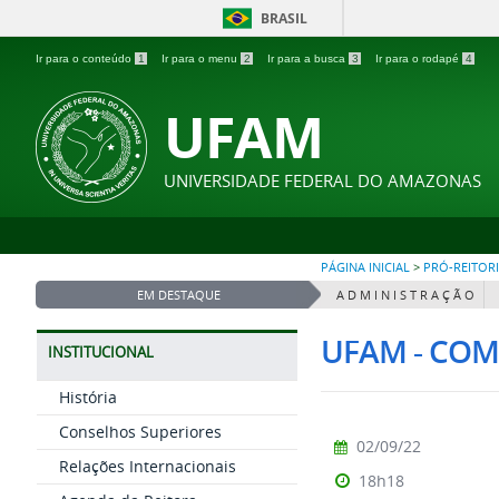
BRASIL
Ir para o conteúdo
1
Ir para o menu
2
Ir para a busca
3
Ir para o rodapé
4
UFAM
UNIVERSIDADE FEDERAL DO AMAZONAS
PÁGINA INICIAL
>
PRÓ-REITOR
EM DESTAQUE
A D M I N I S T R A Ç Ã O
UFAM - COM
INSTITUCIONAL
História
Conselhos Superiores
02/09/22
Relações Internacionais
18h18