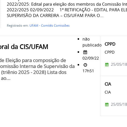
2022/2025: Edital para eleição dos membros da Comissão Inte
2022/2025 02/09/2022 1ª RETIFICAÇÃO - EDITAL PARA 
SUPERVISÃO DA CARREIRA – CIS/UFAM PARA O...
Registrado em:
UFAM - Comitês Comissões
não
CPPD
publicado
oral da CIS/UFAM
CPPD
02/09/22
 de Eleição para composição de
25/05/1
missão Interna de Supervisão da
17h51
(triênio 2025 - 2028) Lista dos
ao...
CIA
CIA
25/05/1