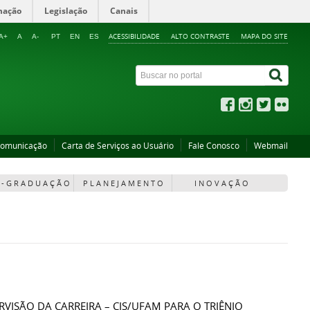
mação
Legislação
Canais
ACESSIBILIDADE
ALTO CONTRASTE
MAPA DO SITE
A+
A
A-
PT
EN
ES
Comunicação
Carta de Serviços ao Usuário
Fale Conosco
Webmail
 - G R A D U A Ç Ã O
P L A N E J A M E N T O
I N O V A Ç Ã O
ISÃO DA CARREIRA – CIS/UFAM PARA O TRIÊNIO