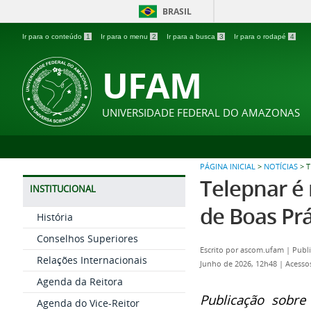
BRASIL
Ir para o conteúdo
1
Ir para o menu
2
Ir para a busca
3
Ir para o rodapé
4
UFAM
UNIVERSIDADE FEDERAL DO AMAZONAS
PÁGINA INICIAL
>
NOTÍCIAS
>
T
Telepnar é 
INSTITUCIONAL
de Boas Pr
História
Conselhos Superiores
Escrito por
ascom.ufam
|
Publi
Relações Internacionais
Junho de 2026, 12h48
|
Acesso
Agenda da Reitora
Publicação sobre
Agenda do Vice-Reitor