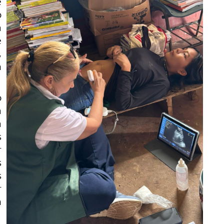
e
o
a
e
,
m
o
a
a
s
r
s
s
r
m