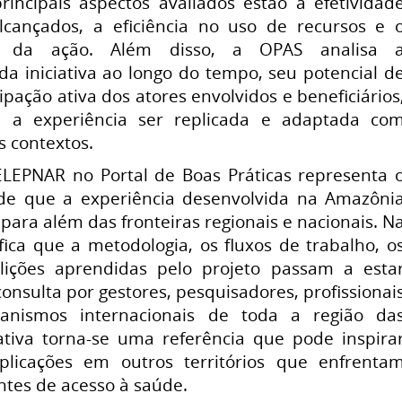
rincipais aspectos avaliados estão a efetividad
lcançados, a eficiência no uso de recursos e 
ade da ação. Além disso, a OPAS analisa 
da iniciativa ao longo do tempo, seu potencial d
ipação ativa dos atores envolvidos e beneficiários
 a experiência ser replicada e adaptada co
s contextos.
LEPNAR no Portal de Boas Práticas representa 
de que a experiência desenvolvida na Amazôni
 para além das fronteiras regionais e nacionais. N
nifica que a metodologia, os fluxos de trabalho, o
 lições aprendidas pelo projeto passam a esta
consulta por gestores, pesquisadores, profissionai
anismos internacionais de toda a região da
iativa torna-se uma referência que pode inspira
plicações em outros territórios que enfrenta
ntes de acesso à saúde.