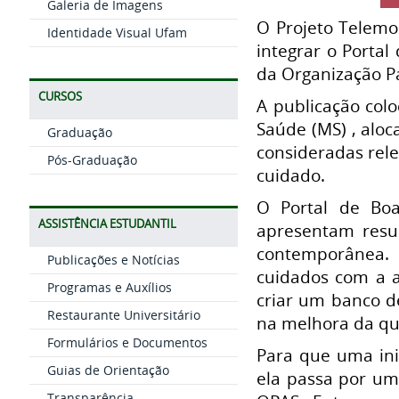
Galeria de Imagens
O Projeto Telemo
Identidade Visual Ufam
integrar o Portal
da Organização P
CURSOS
A publicação col
Saúde (MS) , aloc
Graduação
consideradas rele
Pós-Graduação
cuidado.
O Portal de Boa
ASSISTÊNCIA ESTUDANTIL
apresentam resul
contemporânea. A
Publicações e Notícias
cuidados com a a
Programas e Auxílios
criar um banco de
Restaurante Universitário
na melhora da qua
Formulários e Documentos
Para que uma inic
Guias de Orientação
ela passa por um
Transparência