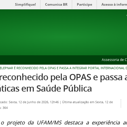
Simplifique!
Comunica BR
Participe
Acesso à infor
Assessoria de 
ELEPNAR É RECONHECIDO PELA OPAS E PASSA A INTEGRAR PORTAL INTERNACIONAL 
reconhecido pela OPAS e passa a
áticas em Saúde Pública
cado: Sexta, 12 de Junho de 2026, 12h46
|
Última atualização em Sexta, 12 de
s: 364
 o projeto da UFAM/MS destaca a experiência a