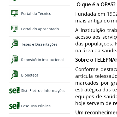
O que é a OPAS?
Fundada em 1902,
Portal do Técnico
mais antiga do m
Portal do Aposentado
A instituição tr
acesso aos serviç
das populações. P
Teses e Dissertações
na área da saúde
Sobre o TELEPNA
Repositório Institucional
Conforme destac
articula telessaú
Biblioteca
marcados por gra
estratégica das t
Sist. Elet. de Informações
equipes de saúd
hoje servem de re
Pesquisa Pública
Um reconhecimen