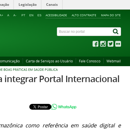
mação
Legislação
Canais
ACESSIBILIDADE
ALTO CONTRASTE
MAPA DO SITE
A+
A
A-
PT
EN
ES
Comunicação
Carta de Serviços ao Usuário
Fale Conosco
Webmail
DE BOAS PRÁTICAS EM SAÚDE PÚBLICA
 integrar Portal Internacional
mazônica como referência em saúde digital e