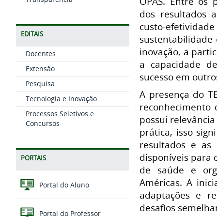
OPAS. Entre os p
dos resultados a
custo-efetivid
EDITAIS
sustentabilidade 
inovação, a partic
Docentes
a capacidade de
Extensão
sucesso em outro
Pesquisa
A presença do TE
Tecnologia e Inovação
reconhecimento 
Processos Seletivos e
possui relevância
Concursos
prática, isso sig
resultados e as
disponíveis para 
PORTAIS
de saúde e org
Américas. A inic
Portal do Aluno
adaptações e re
desafios semelha
Portal do Professor