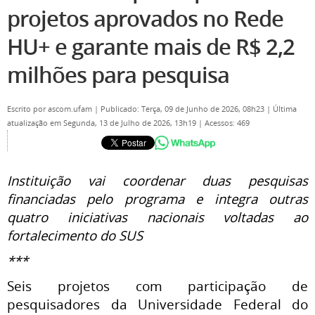
projetos aprovados no Rede
HU+ e garante mais de R$ 2,2
milhões para pesquisa
Escrito por
ascom.ufam
|
Publicado: Terça, 09 de Junho de 2026, 08h23
|
Última
atualização em Segunda, 13 de Julho de 2026, 13h19
|
Acessos: 469
Instituição vai coordenar duas pesquisas
financiadas pelo programa e integra outras
quatro iniciativas nacionais voltadas ao
fortalecimento do SUS
***
Seis projetos com participação de
pesquisadores da Universidade Federal do