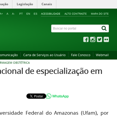
mação
Legislação
Canais
ACESSIBILIDADE
ALTO CONTRASTE
MAPA DO SITE
A+
A
A-
PT
EN
ES
Comunicação
Carta de Serviços ao Usuário
Fale Conosco
Webmail
FERMAGEM OBSTÉTRICA
acional de especialização em
versidade Federal do Amazonas (Ufam), por