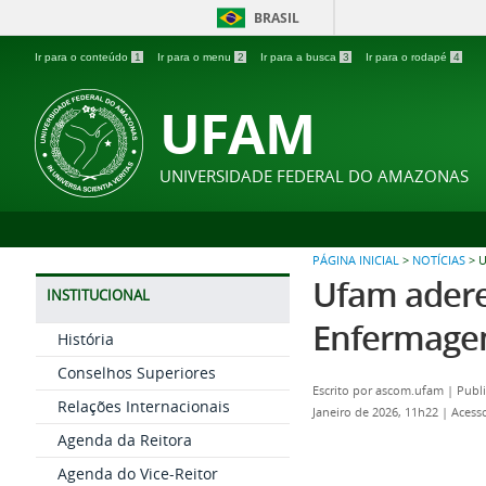
BRASIL
Ir para o conteúdo
1
Ir para o menu
2
Ir para a busca
3
Ir para o rodapé
4
UFAM
UNIVERSIDADE FEDERAL DO AMAZONAS
PÁGINA INICIAL
>
NOTÍCIAS
>
U
Ufam adere 
INSTITUCIONAL
Enfermagem
História
Conselhos Superiores
Escrito por
ascom.ufam
|
Publi
Relações Internacionais
Janeiro de 2026, 11h22
|
Acess
Agenda da Reitora
Agenda do Vice-Reitor