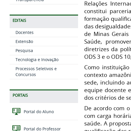
Relações Interna
constitui parcer
formação qualific
EDITAIS
das desigualdades
Docentes
de Minas Gerais 
Saúde, promoven
Extensão
diretrizes da po
Pesquisa
ODS 3 e o ODS 10
Tecnologia e Inovação
Como instituiçã
Processos Seletivos e
contexto amazôni
Concursos
sede, incluindo a
equipe docente e
PORTAIS
dos critérios de s
De acordo com o 
Portal do Aluno
com carga horária
saúde. A proposta
Portal do Professor
qualificação das 