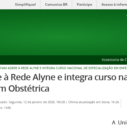
Simplifique!
Comunica BR
Participe
Acesso à infor
Assessoria de 
FAM ADERE À REDE ALYNE E INTEGRA CURSO NACIONAL DE ESPECIALIZAÇÃO EM EN
à Rede Alyne e integra curso n
 Obstétrica
cado: Segunda, 12 de Janeiro de 2026, 16h28
|
Última atualização em Sexta, 16 de
os: 1436
A Uni