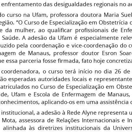
 enfrentamento das desigualdades regionais no a
o curso na Ufam, professora doutora Maria Suely
 região. “O Curso de Especialização em Obstetríci
 da mulher, ao qualificar profissionais de En
 Saúde. A adesão da Ufam é especialmente relev
duzido pela coordenação e vice-coordenação do cu
magem de Manaus, professor doutor Esron Soar
essa parceria fosse firmada, fato hoje concretiz
coordenadora, o curso terá início no dia 26 de
ão esperadas autoridades locais e representant
atriculados no Curso de Especialização em Obst
aúde, Ufam e Escola de Enfermagem de Manaus,
nhecimentos, aplicando-os em uma assistência de
 institucional, a adesão à Rede Alyne representa
 Mota, assessora de Relações Internacionais e Int
 alinhada às diretrizes institucionais da Unive