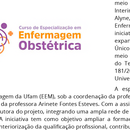
meio 
Inter
Alyne
Enfe
inici
expa
Único
meio 
do Te
181/
Unive
A es
agem da Ufam (EEM), sob a coordenação da profe
 da professora Arinete Fontes Esteves. Com a ass
cutora do projeto, integrando uma ampla rede de
 A iniciativa tem como objetivo ampliar a form
interiorização da qualificação profissional, contr