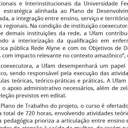
cionais e Interinstitucionais da Universidade
ia estratégica alinhada ao Plano de Desenvolvi
ada, a integração entre ensino, serviço e territór
 regionais. Na condição de instituição coexecut
e demais instituições da rede, a Ufam contribu
do a interiorização da qualificação em enfe
lítica pública Rede Alyne e com os Objetivos de 
, com impacto relevante no contexto amazônico”, 
o coexecutora, a Ufam desempenhará um papel 
co, sendo responsável pela execução das ativi
ulas teóricas, teórico-práticas e práticas. A Uf
 o apoio administrativo necessários, além de ze
eleção previstos em edital.
Plano de Trabalho do projeto, o curso é ofertado
 total de 720 horas, envolvendo atividades teóric
 pedagógica prioriza a articulação entre ensino
redes de atenção à saúde da mulher, do recém-nasc