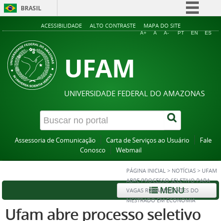
BRASIL
Simplifique!
ACESSIBILIDADE
ALTO CONTRASTE
MAPA DO SITE
A+
A
A-
PT
EN
ES
Comunica BR
UFAM
Participe
Acesso à informação
Legislação
UNIVERSIDADE FEDERAL DO AMAZONAS
Canais
Assessoria de Comunicação
Carta de Serviços ao Usuário
Fale
Conosco
Webmail
PÁGINA INICIAL
>
NOTÍCIAS
>
UFAM
ABRE PROCESSO SELETIVO PARA
MENU
VAGAS REMANESCENTES DO
MESTRADO EM ECONOMIA
Ufam abre processo seletivo