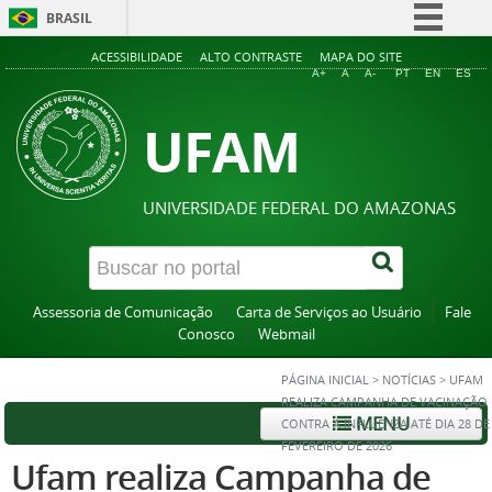
BRASIL
Simplifique!
ACESSIBILIDADE
ALTO CONTRASTE
MAPA DO SITE
A+
A
A-
PT
EN
ES
Comunica BR
UFAM
Participe
Acesso à informação
Legislação
UNIVERSIDADE FEDERAL DO AMAZONAS
Canais
Assessoria de Comunicação
Carta de Serviços ao Usuário
Fale
Conosco
Webmail
PÁGINA INICIAL
>
NOTÍCIAS
>
UFAM
REALIZA CAMPANHA DE VACINAÇÃO
MENU
CONTRA A INFLUENZA ATÉ DIA 28 DE
FEVEREIRO DE 2026
Ufam realiza Campanha de