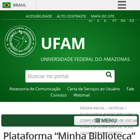
BRASIL
Simplifique!
ACESSIBILIDADE
ALTO CONTRASTE
MAPA DO SITE
A+
A
A-
PT
EN
ES
Comunica BR
UFAM
Participe
Acesso à informação
Legislação
UNIVERSIDADE FEDERAL DO AMAZONAS
Canais
Assessoria de Comunicação
Carta de Serviços ao Usuário
Fale
Conosco
Webmail
PÁGINA INICIAL
>
NOTÍCIAS
>
PLATAFORMA “MINHA BIBLIOTECA”
MENU
COMPLETA TRÊS MESES DE USO NA
UFAM E JÁ SOMA MAIS DE 14 MIL
Plataforma “Minha Biblioteca”
USUÁRIOS CADASTRADOS