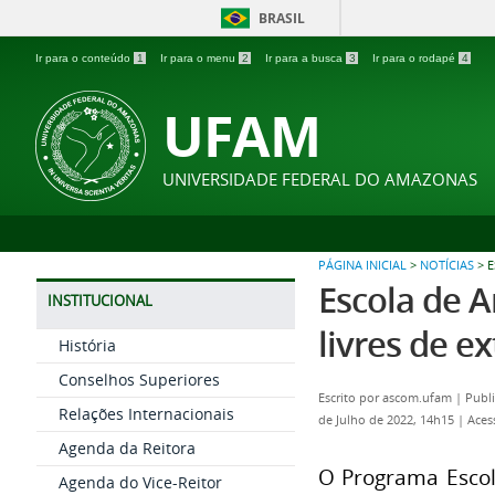
BRASIL
Ir para o conteúdo
1
Ir para o menu
2
Ir para a busca
3
Ir para o rodapé
4
UFAM
UNIVERSIDADE FEDERAL DO AMAZONAS
PÁGINA INICIAL
>
NOTÍCIAS
>
E
Escola de A
INSTITUCIONAL
livres de e
História
Conselhos Superiores
Escrito por
ascom.ufam
|
Publ
Relações Internacionais
de Julho de 2022, 14h15
|
Aces
Agenda da Reitora
O Programa Escol
Agenda do Vice-Reitor