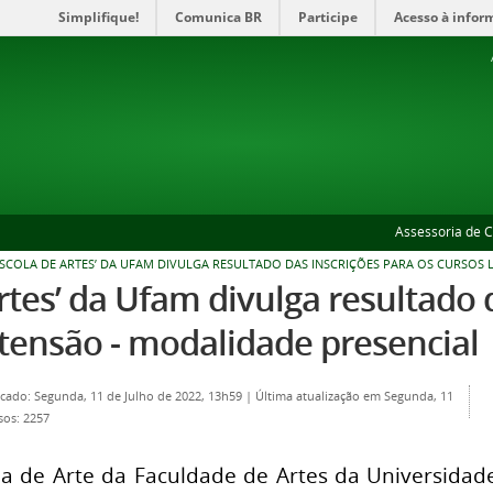
Simplifique!
Comunica BR
Participe
Acesso à infor
Assessoria de 
SCOLA DE ARTES’ DA UFAM DIVULGA RESULTADO DAS INSCRIÇÕES PARA OS CURSOS L
rtes’ da Ufam divulga resultado 
xtensão - modalidade presencial
icado: Segunda, 11 de Julho de 2022, 13h59
|
Última atualização em Segunda, 11
sos: 2257
a de Arte da Faculdade de Artes da Universidad