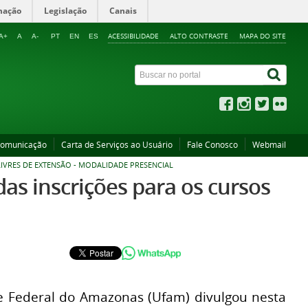
mação
Legislação
Canais
ACESSIBILIDADE
ALTO CONTRASTE
MAPA DO SITE
A+
A
A-
PT
EN
ES
Comunicação
Carta de Serviços ao Usuário
Fale Conosco
Webmail
IVRES DE EXTENSÃO - MODALIDADE PRESENCIAL
das inscrições para os cursos
e Federal do Amazonas (Ufam) divulgou nesta