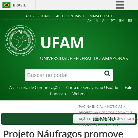
BRASIL
Simplifique!
ACESSIBILIDADE
ALTO CONTRASTE
MAPA DO SITE
A+
A
A-
PT
EN
ES
Comunica BR
UFAM
Participe
Acesso à informação
Legislação
UNIVERSIDADE FEDERAL DO AMAZONAS
Canais
Assessoria de Comunicação
Carta de Serviços ao Usuário
Fale
Conosco
Webmail
PÁGINA INICIAL
>
NOTÍCIAS
>
PROJETO NÁUFRAGOS PROMOVE
MENU
AÇÃO DE ADOÇÃO DE CÃES E GATOS
DO CAMPUS UNIVERSITÁRIO
Projeto Náufragos promove