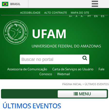
BRASIL
Simplifique!
ACESSIBILIDADE
ALTO CONTRASTE
MAPA DO SITE
A+
A
A-
PT
EN
ES
Comunica BR
UFAM
Participe
Acesso à informação
Legislação
UNIVERSIDADE FEDERAL DO AMAZONAS
Canais
Assessoria de Comunicação
Carta de Serviços ao Usuário
Fale
Conosco
Webmail
PÁGINA INICIAL
>
ÚLTIMOS EVENTOS
MENU
ÚLTIMOS EVENTOS