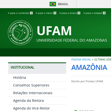
BRASIL
Ir para o conteúdo
1
Ir para o menu
2
Ir para a busca
3
Ir para o rodapé
4
UFAM
UNIVERSIDADE FEDERAL DO AMAZONAS
PÁGINA INICIAL
>
ÚLTIMAS SO
AMAZÔNIA
INSTITUCIONAL
História
Escrito por
Portais UFAM
Conselhos Superiores
Relações Internacionais
Agenda da Reitora
Agenda do Vice-Reitor