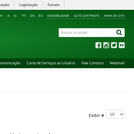
mação
Legislação
Canais
ACESSIBILIDADE
ALTO CONTRASTE
MAPA DO SITE
A+
A
A-
PT
EN
ES
Comunicação
Carta de Serviços ao Usuário
Fale Conosco
Webmail
Exibir #