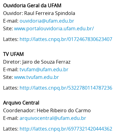
Ouvidoria Geral da UFAM
Ouvidor: Raul Ferreira Spindola
E-mail:
ouvidoria@ufam.edu.br
Site:
www.portalouvidoria.ufam.edu.br/
Lattes:
http://lattes.cnpq.br/0172467830623407
TV UFAM
Diretor: Jairo de Souza Ferraz
E-mail:
tvufam@ufam.edu.br
Site:
www.tvufam.edu.br
Lattes:
http://lattes.cnpq.br/5322780114787236
Arquivo Central
Coordenador: Hebe Ribeiro do Carmo
E-mail:
arquivocentral@ufam.edu.br
Lattes:
http://lattes.cnpq.br/6977321420444362