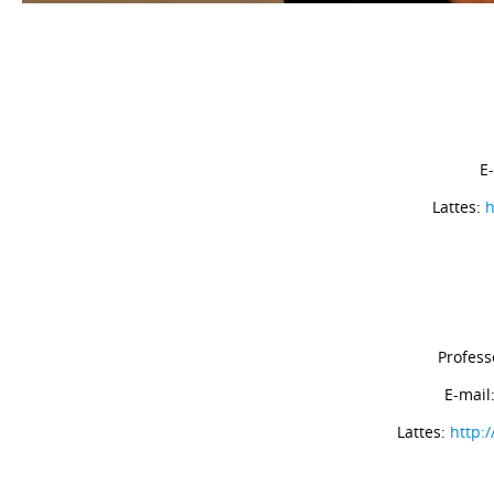
Professora D
E-mai
Lattes:
h
Professor
E-mail
Lattes:
http: