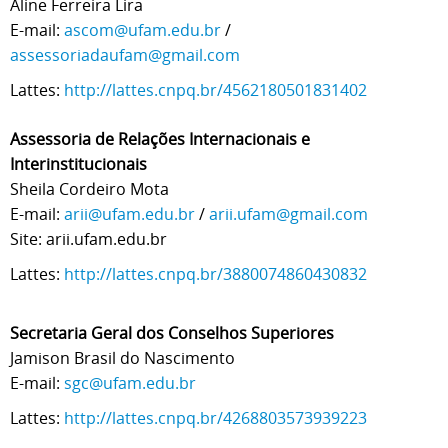
Aline Ferreira Lira
E-mail:
ascom@ufam.edu.br
/
assessoriadaufam@gmail.com
Lattes:
http://lattes.cnpq.br/4562180501831402
Assessoria de Relações Internacionais e
Interinstitucionais
Sheila Cordeiro Mota
E-mail:
arii@ufam.edu.br
/
arii.ufam@gmail.com
Site: arii.ufam.edu.br
Lattes:
http://lattes.cnpq.br/3880074860430832
Secretaria Geral dos Conselhos Superiores
Jamison Brasil do Nascimento
E-mail:
sgc@ufam.edu.br
Lattes:
http://lattes.cnpq.br/4268803573939223