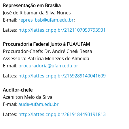
Representação em Brasília
José de Ribamar da Silva Nunes
E-mail:
repres_bsb@ufam.edu.br
;
Lattes:
http://lattes.cnpq.br/2121107059793931
Procuradoria Federal Junto à FUA/UFAM
Procurador-Chefe: Dr. André Cheik Bessa
Assessora: Patrícia Menezes de Almeida
E-mail:
procuradoria@ufam.edu.br
Lattes:
http://lattes.cnpq.br/2169289140041609
Auditor-chefe
Azenilton Melo da Silva
E-mail:
audi@ufam.edu.br
Lattes:
http://lattes.cnpq.br/2619184493191813