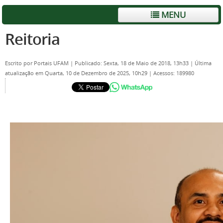
MENU
Reitoria
Escrito por
Portais UFAM
|
Publicado: Sexta, 18 de Maio de 2018, 13h33
|
Última
atualização em Quarta, 10 de Dezembro de 2025, 10h29
|
Acessos: 189980