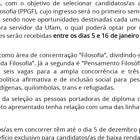
5
, com o objetivo de selecionar candidatos/a
sofia (PPGF), cujo ingresso será no primeiro seme
s, sendo nove oportunidades destinadas cada um
ra servidor da Ufam, o qual poderá optar por 
ões serão recebidas
entre os dias 5 e 16 de janeir
mo área de concentração “Filosofia”, dividindo-
a da Filosofia”. Já a segunda é “Pensamento Filos
s seis vagas para a ampla concorrência e trê
olítica afirmativa e de inclusão social para pe
ndígenas, quilombolas, trans e refugiadas.
 da seleção as pessoas portadoras de diploma d
eto apresentado tenha relação com uma das linha
os/as em concorrer têm até o dia 5 de dezembro p
efício exclusivo para candidatos/as de baixa ren