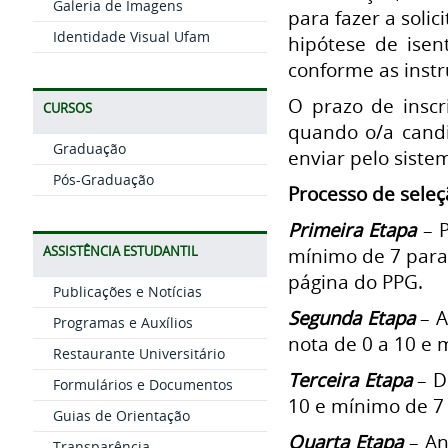
Galeria de Imagens
para fazer a soli
Identidade Visual Ufam
hipótese de isen
conforme as instr
O prazo de inscr
CURSOS
quando o/a candi
Graduação
enviar pelo siste
Pós-Graduação
Processo de sele
Primeira Etapa
– P
ASSISTÊNCIA ESTUDANTIL
mínimo de 7 para 
página do PPG.
Publicações e Notícias
Segunda Etapa
– A
Programas e Auxílios
nota de 0 a 10 e 
Restaurante Universitário
Terceira Etapa
– D
Formulários e Documentos
10 e mínimo de 7
Guias de Orientação
Quarta Etapa
– An
Transparência