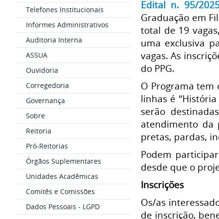
Edital n. 95/202
Telefones Institucionais
Graduação em Filo
Informes Administrativos
total de 19 vaga
Auditoria Interna
uma exclusiva pa
vagas. As inscriç
ASSUA
do PPG.
Ouvidoria
O Programa tem co
Corregedoria
linhas é “Históri
Governança
serão destinada
Sobre
atendimento da p
Reitoria
pretas, pardas, i
Pró-Reitorias
Podem participar
Órgãos Suplementares
desde que o proj
Unidades Acadêmicas
Inscrições
Comitês e Comissões
Os/as interessad
Dados Pessoais - LGPD
de inscrição, ben