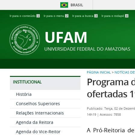
BRASIL
Ir para o conteúdo
1
Ir para o menu
2
Ir para a busca
3
Ir para o rodapé
4
UFAM
UNIVERSIDADE FEDERAL DO AMAZONAS
PÁGINA INICIAL
>
NOTÍCIAS D
Programa d
INSTITUCIONAL
ofertadas 
História
Conselhos Superiores
Publicado: Terça, 02 de Dezem
Relações Internacionais
14h19
|
Acessos: 7858
Agenda da Reitora
A Pró-Reitoria d
Agenda do Vice-Reitor