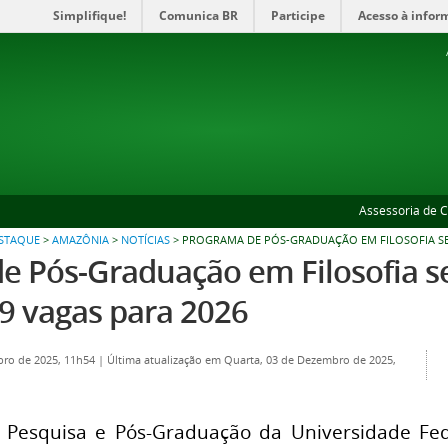
Simplifique!
Comunica BR
Participe
Acesso à infor
Assessoria de 
ESTAQUE
>
AMAZÔNIA
>
NOTÍCIAS
>
PROGRAMA DE PÓS-GRADUAÇÃO EM FILOSOFIA SE
e Pós-Graduação em Filosofia s
19 vagas para 2026
bro de 2025, 11h54
|
Última atualização em Quarta, 03 de Dezembro de 2025,
e Pesquisa e Pós-Graduação da Universidade Fe