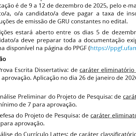
citação é de 9 a 12 de dezembro de 2025, pelo e-ma
to/a, o/a candidato/a deve pagar a taxa de insc
uções de emissão de GRU constantes no edital.
ições estará aberto entre os dias 5 de dezemb
dato/a deve preparar toda a documentação exigi
ma disponível na página do PPGF (
https://ppgf.ufa
ção
rova Escrita Dissertativa: de
caráter eliminatório 
aprovação. Aplicação no dia 26 de janeiro de 2026
nálise Preliminar do Projeto de Pesquisa: de
carát
mínimo de 7 para aprovação.
efesa do Projeto de Pesquisa: de
caráter eliminató
 para aprovação.
álise do Currículo Lattes: de
caráter classificatóri