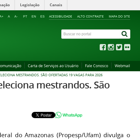
mação
Legislação
Canais
ACESSIBILIDADE
ALTO CONTRASTE
MAPA DO SITE
A+
A
A-
PT
EN
ES
Comunicação
Carta de Serviços ao Usuário
Fale Conosco
Webmail
LECIONA MESTRANDOS. SÃO OFERTADAS 19 VAGAS PARA 2026
eleciona mestrandos. São
deral do Amazonas (Propesp/Ufam) divulga o