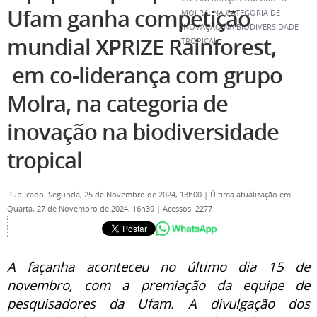
Ufam ganha competição
MOLRA, NA CATEGORIA DE
INOVAÇÃO NA BIODIVERSIDADE
mundial XPRIZE Rainforest,
TROPICAL
em co-liderança com grupo
Molra, na categoria de
inovação na biodiversidade
tropical
Publicado: Segunda, 25 de Novembro de 2024, 13h00
|
Última atualização em
Quarta, 27 de Novembro de 2024, 16h39
|
Acessos: 2277
A façanha aconteceu no último dia 15 de
novembro, com a premiação da equipe de
pesquisadores da Ufam. A divulgação dos