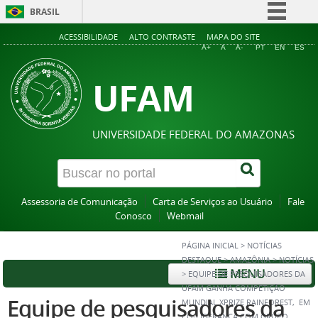
BRASIL
Simplifique!
ACESSIBILIDADE
ALTO CONTRASTE
MAPA DO SITE
A+
A
A-
PT
EN
ES
Comunica BR
UFAM
Participe
Acesso à informação
Legislação
UNIVERSIDADE FEDERAL DO AMAZONAS
Canais
Assessoria de Comunicação
Carta de Serviços ao Usuário
Fale
Conosco
Webmail
PÁGINA INICIAL
>
NOTÍCIAS
DESTAQUE
>
AMAZÔNIA
>
NOTÍCIAS
MENU
>
EQUIPE DE PESQUISADORES DA
UFAM GANHA COMPETIÇÃO
Equipe de pesquisadores da
MUNDIAL XPRIZE RAINFOREST, EM
CO-LIDERANÇA COM GRUPO