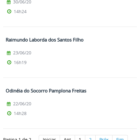
30/06/20
14h24
Raimundo Laborda dos Santos Filho
23/06/20
16h19
Odinéia do Socorro Pamplona Freitas
22/06/20
14h28
Pagina 1 de 2
Iniciar
Ant
1
2
Próx
Fim