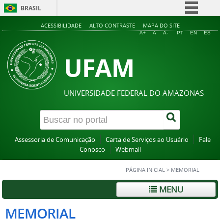
BRASIL
Simplifique!
ACESSIBILIDADE
ALTO CONTRASTE
MAPA DO SITE
A+
A
A-
PT
EN
ES
Comunica BR
UFAM
Participe
Acesso à informação
Legislação
UNIVERSIDADE FEDERAL DO AMAZONAS
Canais
Assessoria de Comunicação
Carta de Serviços ao Usuário
Fale
Conosco
Webmail
PÁGINA INICIAL
>
MEMORIAL
MENU
MEMORIAL