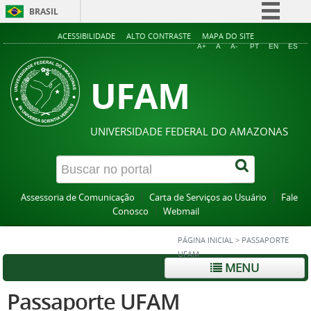
BRASIL
Simplifique!
ACESSIBILIDADE
ALTO CONTRASTE
MAPA DO SITE
A+
A
A-
PT
EN
ES
Comunica BR
UFAM
Participe
Acesso à informação
Legislação
UNIVERSIDADE FEDERAL DO AMAZONAS
Canais
Assessoria de Comunicação
Carta de Serviços ao Usuário
Fale
Conosco
Webmail
PÁGINA INICIAL
>
PASSAPORTE
UFAM
MENU
Passaporte UFAM